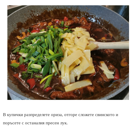
В купички разпределете ориза, отгоре сложете свинското и
поръсете с останалия пресен лук.