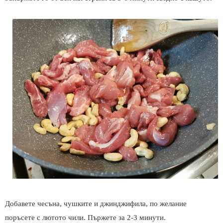
Добавете чесъна, чушките и джинджифила, по желание
поръсете с лютото чили. Пържете за 2-3 минути.