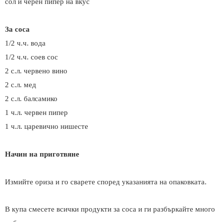
сол и черен пипер на вкус
За соса
1/2 ч.ч. вода
1/2 ч.ч. соев сос
2 с.л. червено вино
2 с.л. мед
2 с.л. балсамико
1 ч.л. червен пипер
1 ч.л. царевично нишесте
Начин на приготвяне
Измийте ориза и го сварете според указанията на опаковката
.
В купа смесете всички продукти за соса и ги разбъркайте много