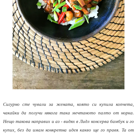
Сигурно сте чували за жената, която си купила копчета,
чакайки да получи някога така мечтаното палто от норка.
Нещо такова направих и аз - видях в Лидл консерва бамбук и го
купих, без да имам конкретна идея какво ще го правя. Та от