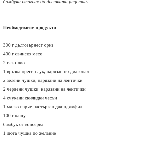
бамбука стигнах до днешната рецепта.
Необходимите продукти
300 г дългозърнест ориз
400 г свинско месо
2 с.л. олио
1 връзка пресен лук, нарязан по диагонал
2 зелени чушки, нарязани на лентички
2 червени чушки, нарязани на лентички
4 счукани скилидки чесън
1 малко парче настърган джинджифил
100 г кашу
бамбук от консерва
1 люта чушка по желание