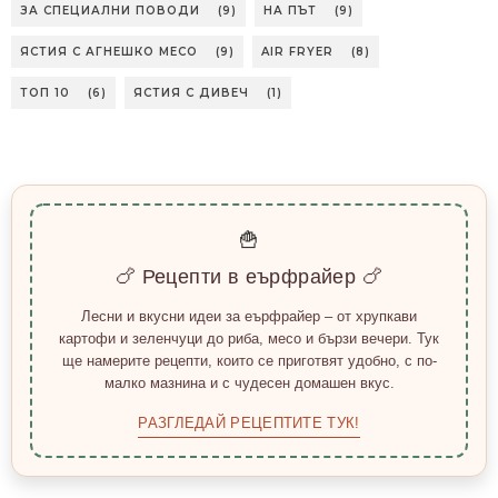
ЗА СПЕЦИАЛНИ ПОВОДИ
(9)
НА ПЪТ
(9)
ЯСТИЯ С АГНЕШКО МЕСО
(9)
AIR FRYER
(8)
ТОП 10
(6)
ЯСТИЯ С ДИВЕЧ
(1)
🍟
🍗 Рецепти в еърфрайер 🍗
Лесни и вкусни идеи за еърфрайер – от хрупкави
картофи и зеленчуци до риба, месо и бързи вечери. Тук
ще намерите рецепти, които се приготвят удобно, с по-
малко мазнина и с чудесен домашен вкус.
РАЗГЛЕДАЙ РЕЦЕПТИТЕ ТУК!