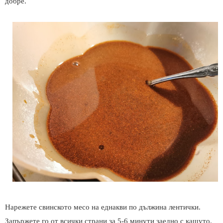
добре.
Нарежете свинското месо на еднакви по дължина лентички.
Запържете го от всички страни за 5-6 минути заедно с кашуто.