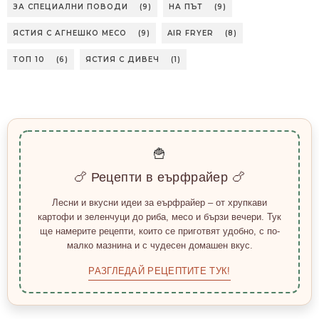
ЗА СПЕЦИАЛНИ ПОВОДИ
(9)
НА ПЪТ
(9)
ЯСТИЯ С АГНЕШКО МЕСО
(9)
AIR FRYER
(8)
ТОП 10
(6)
ЯСТИЯ С ДИВЕЧ
(1)
🍟
🍗 Рецепти в еърфрайер 🍗
Лесни и вкусни идеи за еърфрайер – от хрупкави
картофи и зеленчуци до риба, месо и бързи вечери. Тук
ще намерите рецепти, които се приготвят удобно, с по-
малко мазнина и с чудесен домашен вкус.
РАЗГЛЕДАЙ РЕЦЕПТИТЕ ТУК!