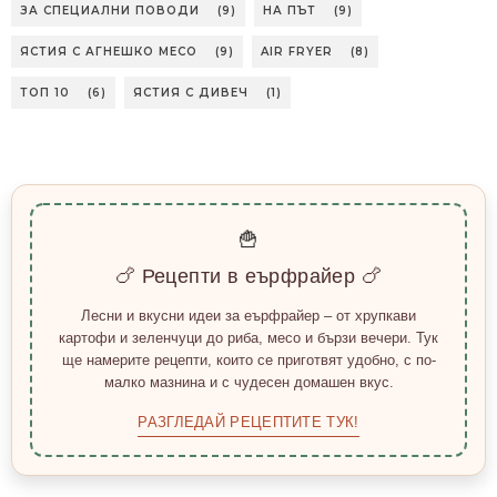
ЗА СПЕЦИАЛНИ ПОВОДИ
(9)
НА ПЪТ
(9)
ЯСТИЯ С АГНЕШКО МЕСО
(9)
AIR FRYER
(8)
ТОП 10
(6)
ЯСТИЯ С ДИВЕЧ
(1)
🍟
🍗 Рецепти в еърфрайер 🍗
Лесни и вкусни идеи за еърфрайер – от хрупкави
картофи и зеленчуци до риба, месо и бързи вечери. Тук
ще намерите рецепти, които се приготвят удобно, с по-
малко мазнина и с чудесен домашен вкус.
РАЗГЛЕДАЙ РЕЦЕПТИТЕ ТУК!