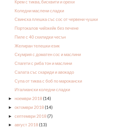
Крем с тиква, бисквити и орехи
Коледни маслени сладки
Свинска плешка със сос от червени чушки
Портокалов чийзкейк без печене
Пиле с 40 скилидки чесън
Желиран телешки език
Скумрия с доматен сос и маслини
Спагети с риба тон и маслини
Салата със скариди и авокадо
Супа от тиква с боб по марокански
Италиански коледни сладки
ноември 2018
(14)
►
октомври 2018
(14)
►
септември 2018
(7)
►
август 2018
(13)
►