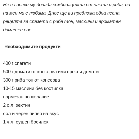
Не на всеки му допада комбинацията от паста и риба, но
на мен ми е любима. Днес ще ви предложа една лесна
рецепта за спагети с риба тон, маслини и ароматен
доматен сос.
Необходимите продукти
400 г спагети
500 г домати от консерва или пресни домати
300 г риба тон от консерва
10-15 маслини без костилка
пармезан по желание
2 с.л. зехтин
сол и черен пипер на вкус
1 ч.л. сушен босилек