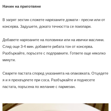
Начин на приготвяне
В загрят зехтин сложете нарязаните домати - пресни или от
консерва. Задушете, докато течността се поизпари.
Добавете нарязаните на половинки или на ивички маслини.
Слид още 3-4 мин. добавете рибата тон от консерва.
Разбъркайте, поръсете с подправките. Гответе още няколко
минути.
Сварете пастата според указанията на опаковката. Отцедете
я и я прехвърлете при соса. Разбъркайте и поднесете
пастата, поръсена по желание с пармезан.