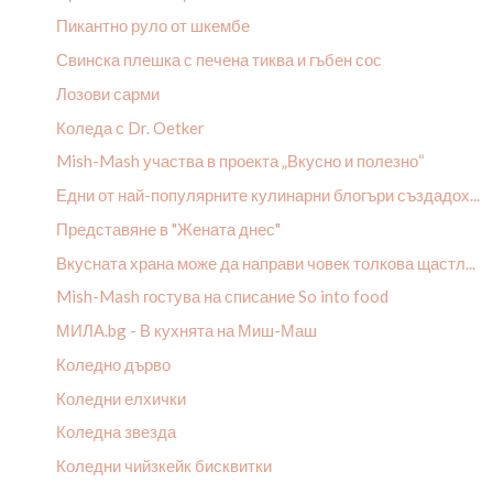
Пикантно руло от шкембе
Свинска плешка с печена тиква и гъбен сос
Лозови сарми
Коледа с Dr. Oetker
Mish-Mash участва в проекта „Вкусно и полезно“
Едни от най-популярните кулинарни блогъри създадох...
Представяне в "Жената днес"
Вкусната храна може да направи човек толкова щастл...
Mish-Mash гостува на списание So into food
МИЛА.bg - В кухнята на Миш-Маш
Коледно дърво
Коледни елхички
Коледна звезда
Коледни чийзкейк бисквитки