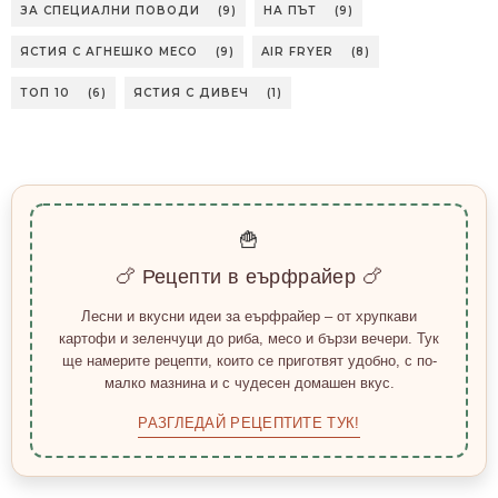
ЗА СПЕЦИАЛНИ ПОВОДИ
(9)
НА ПЪТ
(9)
ЯСТИЯ С АГНЕШКО МЕСО
(9)
AIR FRYER
(8)
ТОП 10
(6)
ЯСТИЯ С ДИВЕЧ
(1)
🍟
🍗 Рецепти в еърфрайер 🍗
Лесни и вкусни идеи за еърфрайер – от хрупкави
картофи и зеленчуци до риба, месо и бързи вечери. Тук
ще намерите рецепти, които се приготвят удобно, с по-
малко мазнина и с чудесен домашен вкус.
РАЗГЛЕДАЙ РЕЦЕПТИТЕ ТУК!