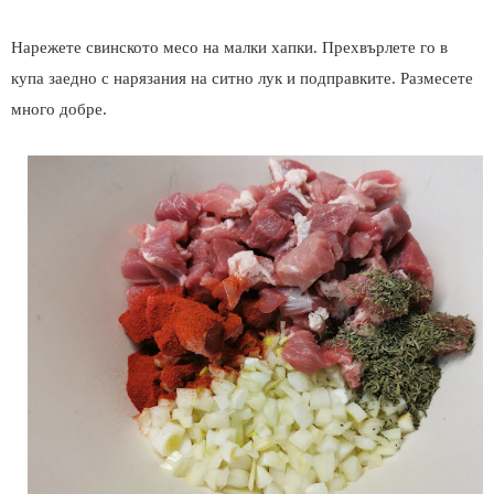
Нарежете свинското месо на малки хапки. Прехвърлете го в
купа заедно с нарязания на ситно лук и подправките. Размесете
много добре.