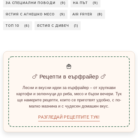
ЗА СПЕЦИАЛНИ ПОВОДИ
(9)
НА ПЪТ
(9)
ЯСТИЯ С АГНЕШКО МЕСО
(9)
AIR FRYER
(8)
ТОП 10
(6)
ЯСТИЯ С ДИВЕЧ
(1)
🍟
🍗 Рецепти в еърфрайер 🍗
Лесни и вкусни идеи за еърфрайер – от хрупкави
картофи и зеленчуци до риба, месо и бързи вечери. Тук
ще намерите рецепти, които се приготвят удобно, с по-
малко мазнина и с чудесен домашен вкус.
РАЗГЛЕДАЙ РЕЦЕПТИТЕ ТУК!