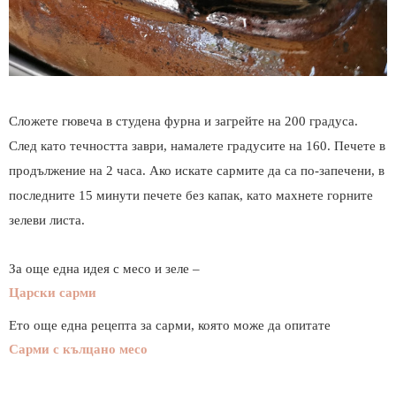
Сложете гювеча в студена фурна и загрейте на 200 градуса.
След като течността заври, намалете градусите на 160. Печете в
продължение на 2 часа. Ако искате сармите да са по-запечени, в
последните 15 минути печете без капак, като махнете горните
зелеви листа.
За още една идея с месо и зеле –
Царски сарми
Ето още една рецепта за сарми, която може да опитате
Сарми с кълцано месо