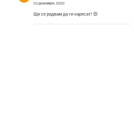
01 декември, 2020
Ще се радвам да ти харесат! 😍