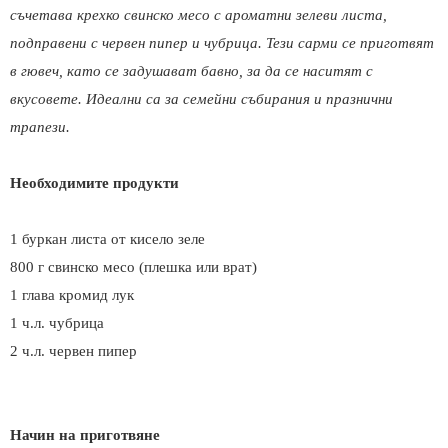
съчетава крехко свинско месо с ароматни зелеви листа,
подправени с червен пипер и чубрица. Тези сарми се приготвят
в гювеч, като се задушават бавно, за да се наситят с
вкусовете. Идеални са за семейни събирания и празнични
трапези.
Необходимите продукти
1 буркан листа от кисело зеле
800 г свинско месо (плешка или врат)
1 глава кромид лук
1 ч.л. чубрица
2 ч.л. червен пипер
Начин на приготвяне