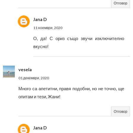
Отговор
Jana D
11 ноември, 2020
О, да! С ориз също звучи изключително
вкусно!
vesela
01 декември, 2020
Много са апетитни, правя подобни, но не точно, ще
опитам и тези, Жани!
Отговор
Jana D