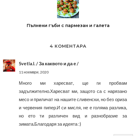
Пълнени гъби с пармезан и галета
4 КОМЕНТАРА
Svetla.I. / За каквото и да е /
11 ноември, 2020
Много ми харесват, ще ги пробвам
задължително.Харесват ми, защото са с нарязано
месо и приличат на нашите сливенски, но без ориза
и червения пипер.И си мисля, не е голяма разлика,
но ето ти различен вид и разнобразие за
зимата.Благодаря за идеята :)