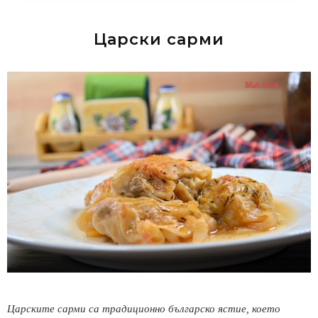
Царски сарми
Царските сарми са традиционно българско ястие, което