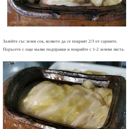
Залейте със зелев сок, колкото да се покрият 2/3 от сармите.
Поръсете с още малко подправки и покрийте с 1-2 зелеви листа.