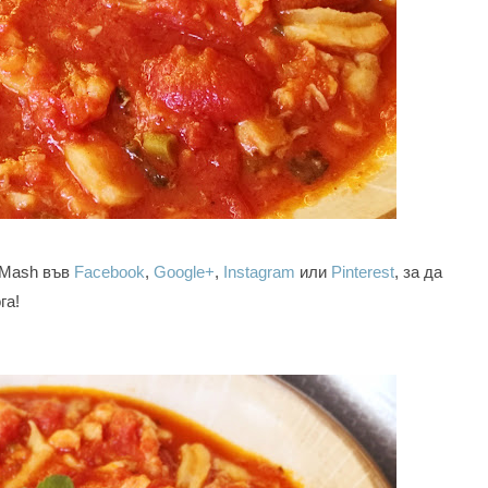
-Mash във
Facebook
,
Google+
,
Instagram
или
Pinterest
, за да
га!