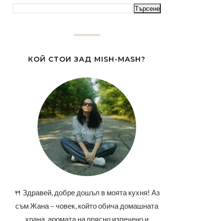
КОЙ СТОИ ЗАД MISH-MASH?
🍴 Здравей, добре дошъл в моята кухня! Аз
съм Жана – човек, който обича домашната
храна, аромата на прясно изпечено и