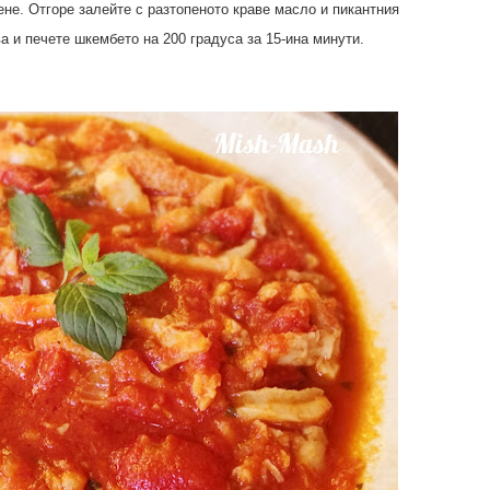
не. Отгоре залейте с разтопеното краве масло и пикантния
а и печете шкембето на 200 градуса за 15-ина минути.