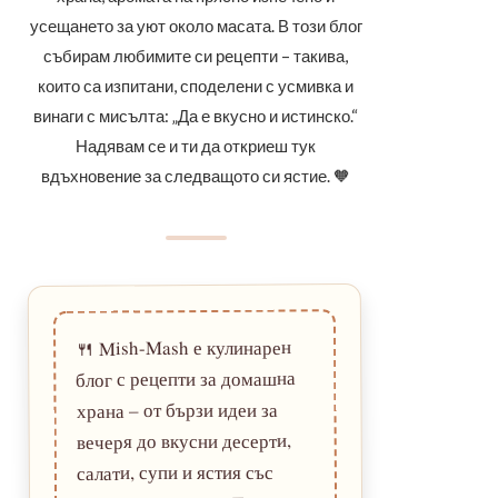
усещането за уют около масата. В този блог
събирам любимите си рецепти – такива,
които са изпитани, споделени с усмивка и
винаги с мисълта: „Да е вкусно и истинско.“
Надявам се и ти да откриеш тук
вдъхновение за следващото си ястие. 🧡
Mish-Mash е кулинарен
🍴
блог с рецепти за домашна
храна – от бързи идеи за
вечеря до вкусни десерти,
салати, супи и ястия със