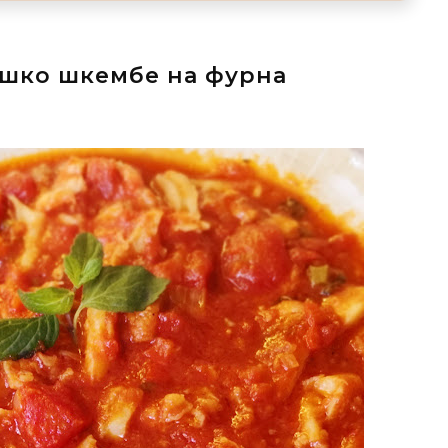
шко шкембе на фурна