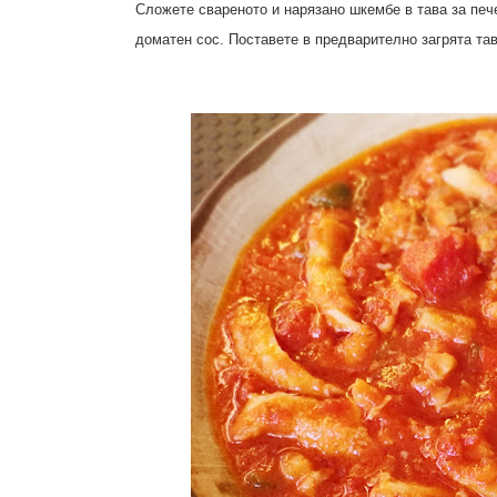
Сложете свареното и нарязано шкембе в тава за пече
доматен сос. Поставете в предварително загрята тав