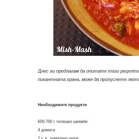
Днес ви предлагам да опитате тази рецепта
пикантната храна, може да пропуснете лют
Необходимите продукти
600-700 г телешко шкембе
4 домата
2 с.л. доматено пюре