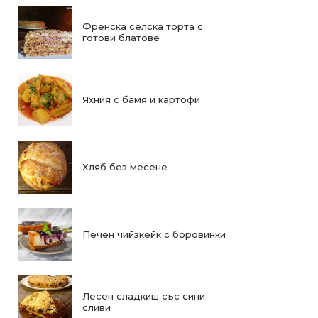
Френска селска торта с
готови блатове
Яхния с бамя и картофи
Хляб без месене
Печен чийзкейк с боровинки
Лесен сладкиш със сини
сливи