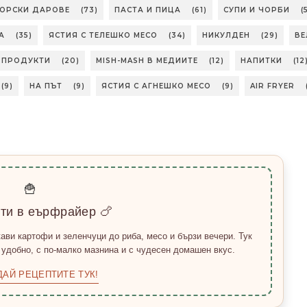
МОРСКИ ДАРОВЕ
(73)
ПАСТА И ПИЦА
(61)
СУПИ И ЧОРБИ
(
А
(35)
ЯСТИЯ С ТЕЛЕШКО МЕСО
(34)
НИКУЛДЕН
(29)
ВЕ
БПРОДУКТИ
(20)
MISH-MASH В МЕДИИТЕ
(12)
НАПИТКИ
(12
(9)
НА ПЪТ
(9)
ЯСТИЯ С АГНЕШКО МЕСО
(9)
AIR FRYER
🍟
пти в еърфрайер 🍗
ави картофи и зеленчуци до риба, месо и бързи вечери. Тук
 удобно, с по-малко мазнина и с чудесен домашен вкус.
ДАЙ РЕЦЕПТИТЕ ТУК!