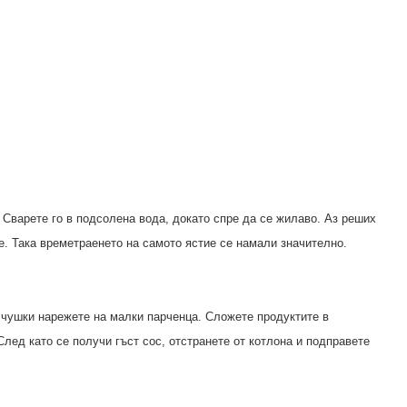
 Сварете го в подсолена вода, докато спре да се жилаво. Аз реших
е. Така времетраенето на самото ястие се намали значително.
 чушки нарежете на малки парченца. Сложете продуктите в
След като се получи гъст сос, отстранете от котлона и подправете