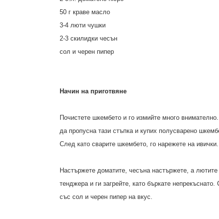
50 г краве масло
3-4 люти чушки
2-3 скилидки чесън
сол и черен пипер
Начин на приготвяне
Почистете шкембето и го измийте много внимателно.
да пропусна тази стъпка и купих полусварено шкемб
След като сварите шкембето, го нарежете на ивички.
Настържете доматите, чесъна настържете, а лютите
тенджера и ги загрейте, като бъркате непрекъснато. 
със сол и черен пипер на вкус.