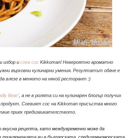
ш избор и
соев сос
Kikkoman! Невероятно ароматно
 нужни върховни кулинарни умения. Резултатът обаче е
да влезе в менюто на някой ресторант :)
dly Bear"
, а не в ролята си на кулинарен блогър получих
 продукт. Соевият сос на Kikkoman присъства много
ствие приех предизвикателството.
 вкусна рецепта, като междувременно може да
т приключенията ви в българската, средиземноморската,