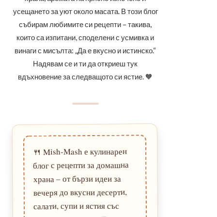
усещането за уют около масата. В този блог
събирам любимите си рецепти – такива,
които са изпитани, споделени с усмивка и
винаги с мисълта: „Да е вкусно и истинско.“
Надявам се и ти да откриеш тук
вдъхновение за следващото си ястие. 🧡
Mish-Mash е кулинарен
🍴
блог с рецепти за домашна
храна – от бързи идеи за
вечеря до вкусни десерти,
салати, супи и ястия със