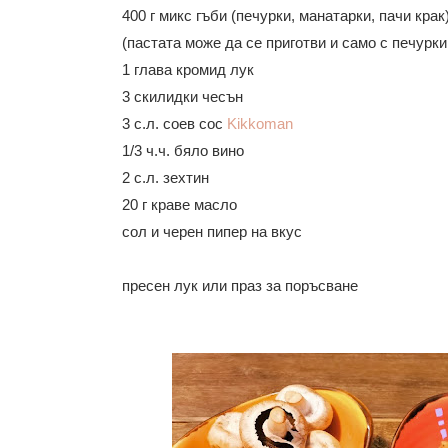
400 г микс гъби (печурки,
манатарки,
пачи крак
(пастата може да се приготви и само с печурки
1 глава кромид лук
3 скилидки чесън
3 с.л. соев сос
Kikkoman
1/3 ч.ч. бяло вино
2 с.л. зехтин
20 г краве масло
сол и черен пипер на вкус
пресен лук или праз за поръсване