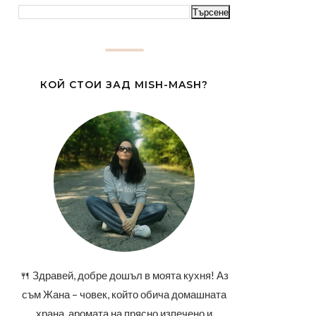
КОЙ СТОИ ЗАД MISH-MASH?
🍴 Здравей, добре дошъл в моята кухня! Аз
съм Жана – човек, който обича домашната
храна, аромата на прясно изпечено и