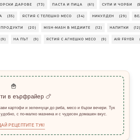
МОРСКИ ДАРОВЕ
(73)
ПАСТА И ПИЦА
(61)
СУПИ И ЧОРБИ
(
А
(35)
ЯСТИЯ С ТЕЛЕШКО МЕСО
(34)
НИКУЛДЕН
(29)
ВЕ
БПРОДУКТИ
(20)
MISH-MASH В МЕДИИТЕ
(12)
НАПИТКИ
(12
(9)
НА ПЪТ
(9)
ЯСТИЯ С АГНЕШКО МЕСО
(9)
AIR FRYER
🍟
пти в еърфрайер 🍗
ави картофи и зеленчуци до риба, месо и бързи вечери. Тук
 удобно, с по-малко мазнина и с чудесен домашен вкус.
ДАЙ РЕЦЕПТИТЕ ТУК!