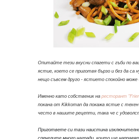
Опитайте тези вкусни спагети с гъби по ва
ястие, което се приготвя бързо и без да са
нещо съвсем друго - ястието спокойно може 
Именно като собственик на
ресторант "Frien
покана от Kikkoman да покажа ястие с техен
често в нашите рецепти, така че с удовол
Пригответе си тази наистина изключително
спечелите много награди, които ще направя