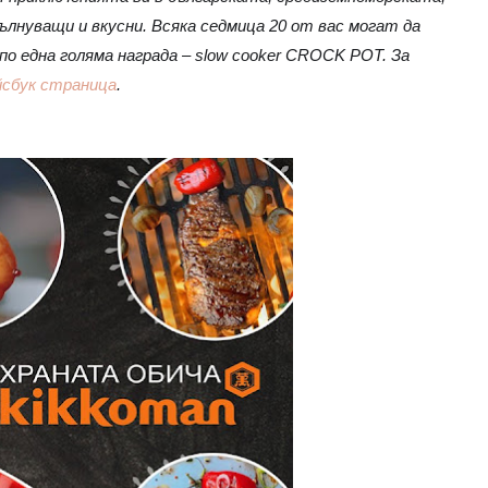
лнуващи и вкусни. Всяка седмица 20 от вас могат да
по една голяма награда – slow cooker CROCK POT. За
сбук страница
.