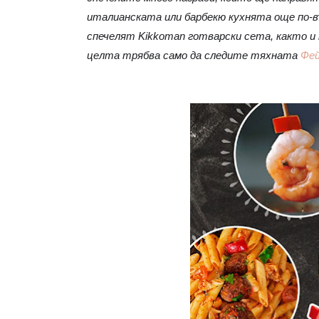
италианската или барбекю кухнята още по-въ
спечелят Kikkoman готварски сета, както и 
целта трябва само да следите тяхната
Фей