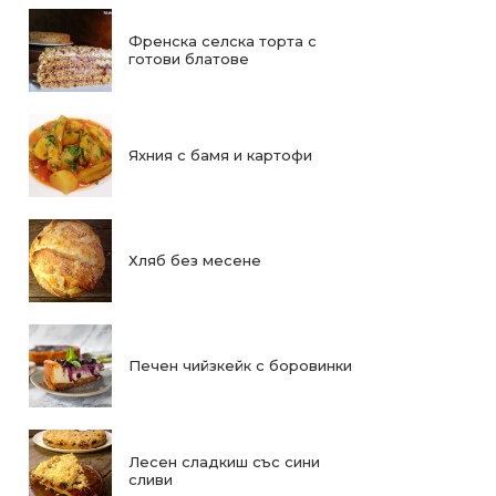
Френска селска торта с
готови блатове
Яхния с бамя и картофи
Хляб без месене
Печен чийзкейк с боровинки
Лесен сладкиш със сини
сливи