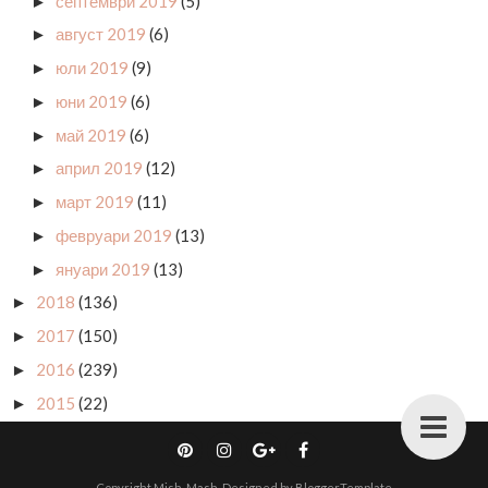
септември 2019
(5)
►
август 2019
(6)
►
юли 2019
(9)
►
юни 2019
(6)
►
май 2019
(6)
►
април 2019
(12)
►
март 2019
(11)
►
февруари 2019
(13)
►
януари 2019
(13)
►
2018
(136)
►
2017
(150)
►
2016
(239)
►
2015
(22)
►
Copyright
Mish-Mash
. Designed by
BloggerTemplate