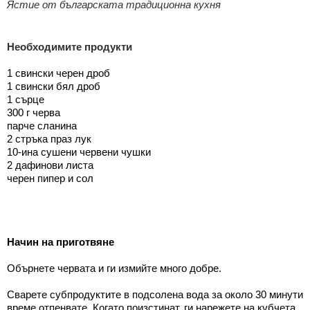
Ястие от българската традиционна кухня
Необходимите продукти
1 свински черен дроб
1 свински бял дроб
1 сърце
300 г черва
парче сланина
2 стръка праз лук
10-ина сушени червени чушки
2 дафинови листа
черен пипер и сол
Начин на приготвяне
Обърнете
червата
и
ги
измийте много 
добре
. 
Сварете субпродуктите в подсолена вода за около 30 минути, 
време отпенвате. Когато поизстинат, ги нарежете на кубчета.