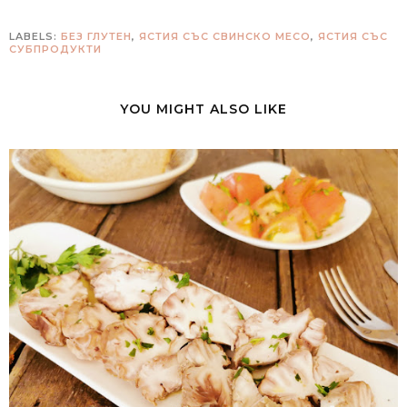
LABELS:
БЕЗ ГЛУТЕН
,
ЯСТИЯ СЪС СВИНСКО МЕСО
,
ЯСТИЯ СЪС
СУБПРОДУКТИ
YOU MIGHT ALSO LIKE