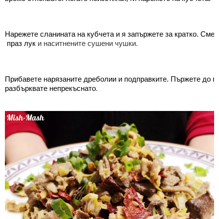
Нарежете сланината на кубчета и я запържете за кратко. Смес
 праз лук 
и наситнените сушени чушки.
Прибавете нарязаните дреболии и подправките. Пържете до го
разбърквате непрекъснато
. 