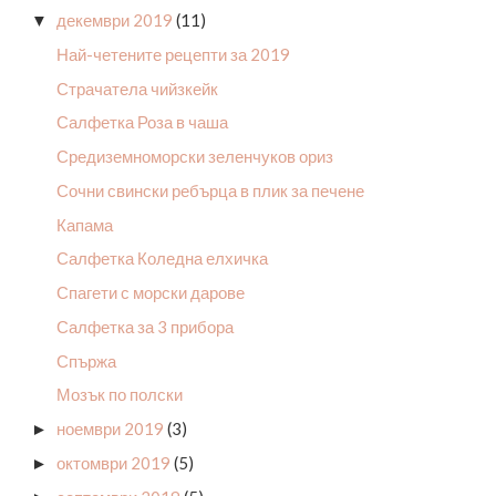
декември 2019
(11)
▼
Най-четените рецепти за 2019
Страчатела чийзкейк
Салфетка Роза в чаша
Средиземноморски зеленчуков ориз
Сочни свински ребърца в плик за печене
Капама
Салфетка Коледна елхичка
Спагети с морски дарове
Салфетка за 3 прибора
Спържа
Мозък по полски
ноември 2019
(3)
►
октомври 2019
(5)
►