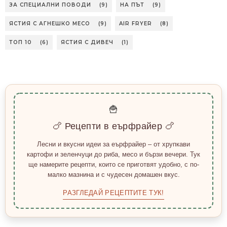
ЗА СПЕЦИАЛНИ ПОВОДИ
(9)
НА ПЪТ
(9)
ЯСТИЯ С АГНЕШКО МЕСО
(9)
AIR FRYER
(8)
ТОП 10
(6)
ЯСТИЯ С ДИВЕЧ
(1)
🍟
🍗 Рецепти в еърфрайер 🍗
Лесни и вкусни идеи за еърфрайер – от хрупкави
картофи и зеленчуци до риба, месо и бързи вечери. Тук
ще намерите рецепти, които се приготвят удобно, с по-
малко мазнина и с чудесен домашен вкус.
РАЗГЛЕДАЙ РЕЦЕПТИТЕ ТУК!