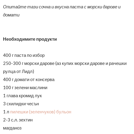
Опитайте тази сочна и вкусна паста с морски дарове и
домати
Необходимите продукти
400 г паста по избор
250-300 г морски дарове (аз купих морски дарове и рачешки
рулца от Лидл)
400 г домати от консерва
100 г зелени маслини
1 глава кромид лук
3 скилидки
чесън
1 л
пилешки (зеленчуков)
бульон
2-3 с.л. зехтин
магданоз