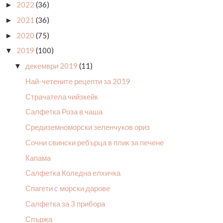
2022
(36)
►
2021
(36)
►
2020
(75)
►
2019
(100)
▼
декември 2019
(11)
▼
Най-четените рецепти за 2019
Страчатела чийзкейк
Салфетка Роза в чаша
Средиземноморски зеленчуков ориз
Сочни свински ребърца в плик за печене
Капама
Салфетка Коледна елхичка
Спагети с морски дарове
Салфетка за 3 прибора
Спържа