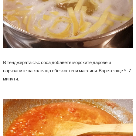
В тенджерата със соса добавете морските дарове и
нарязаните на колелца обезкостени маслини. Варете още 5-7
минути.