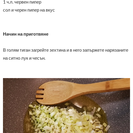
1 ч.л. червен пипер
сол и
черен пипер на вкус
Начин на приготвяне
В голям тиган загрейте зехтина и в него запържете нарязаните
на ситно лук и чесън.