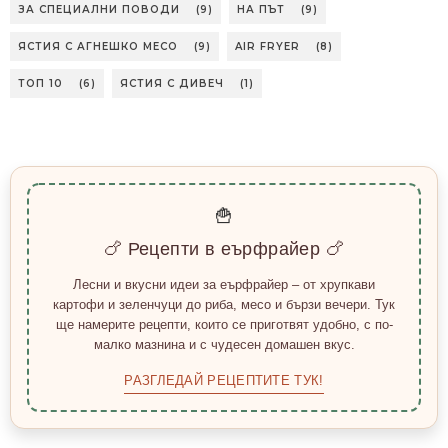
ЗА СПЕЦИАЛНИ ПОВОДИ
(9)
НА ПЪТ
(9)
ЯСТИЯ С АГНЕШКО МЕСО
(9)
AIR FRYER
(8)
ТОП 10
(6)
ЯСТИЯ С ДИВЕЧ
(1)
🍟
🍗 Рецепти в еърфрайер 🍗
Лесни и вкусни идеи за еърфрайер – от хрупкави
картофи и зеленчуци до риба, месо и бързи вечери. Тук
ще намерите рецепти, които се приготвят удобно, с по-
малко мазнина и с чудесен домашен вкус.
РАЗГЛЕДАЙ РЕЦЕПТИТЕ ТУК!