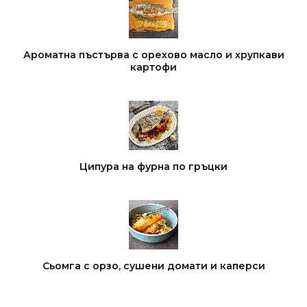
Ароматна пъстърва с орехово масло и хрупкави
картофи
Ципура на фурна по гръцки
Сьомга с орзо, сушени домати и каперси