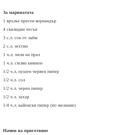
За маринатата
1 връзка пресен кориандър
4 скилидки чесън
3 с.л. сок от лайм
2 с.л. зехтин
1 ч.л. чили на прах
1 ч.л.
смлян кимион
1/2 ч.л. пушен червен пипер
1/2 ч.л.
сол
1/2 ч.л.
черен пипер
1/2 ч.л.
захар
1/4 ч.л. кайенски пипер (по желание)
Начин на приготвяне