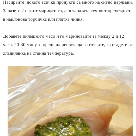
Пасирайте, докато всички продукти са много на ситно нарязани.
Запазете 2 с.л. от маринатата, а останалата течност прехвърлете
в найлонова торбичка или плитка чиния.
Добавете пилешкото месо и го мариновайте за между 2 и 12
часа.
20-30 минути преди да решите да го готвите, го изадете от
хладилника на стайна температура.