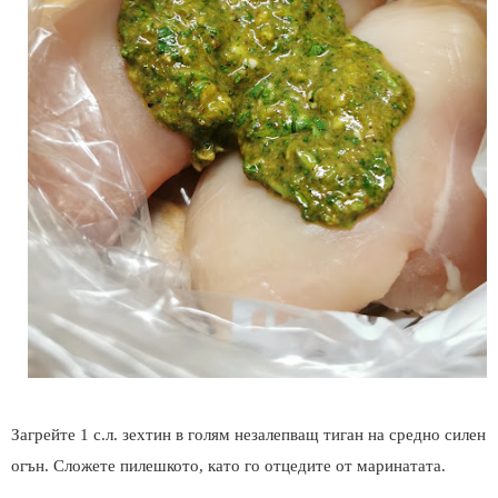
Загрейте 1 с.л. зехтин в голям незалепващ тиган на средно силен
огън. Сложете пилешкото, като го отцедите от маринатата.