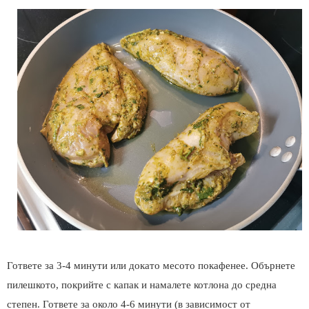
Гответе за 3-4 минути или докато месото покафенее. Обърнете
пилешкото, покрийте с капак и намалете котлона до средна
степен. Гответе за около 4-6 минути (в зависимост от