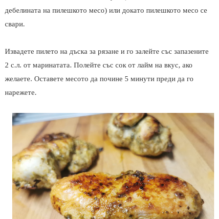
дебелината на пилешкото месо) или докато пилешкото месо се
свари.
Извадете пилето на дъска за рязане и го залейте със запазените
2 с.л. от маринатата. Полейте със сок от лайм на вкус, ако
желаете. Оставете месото да почине 5 минути преди да го
нарежете.