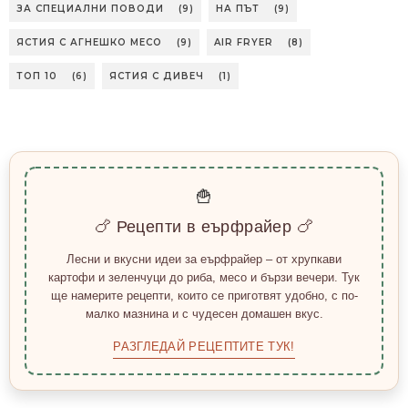
ЗА СПЕЦИАЛНИ ПОВОДИ
(9)
НА ПЪТ
(9)
ЯСТИЯ С АГНЕШКО МЕСО
(9)
AIR FRYER
(8)
ТОП 10
(6)
ЯСТИЯ С ДИВЕЧ
(1)
🍟
🍗 Рецепти в еърфрайер 🍗
Лесни и вкусни идеи за еърфрайер – от хрупкави
картофи и зеленчуци до риба, месо и бързи вечери. Тук
ще намерите рецепти, които се приготвят удобно, с по-
малко мазнина и с чудесен домашен вкус.
РАЗГЛЕДАЙ РЕЦЕПТИТЕ ТУК!