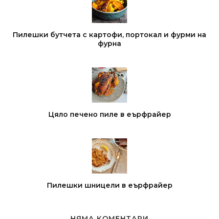
Пилешки бутчета с картофи, портокал и фурми на
фурна
Цяло печено пиле в еърфрайер
Пилешки шницели в еърфрайер
НЯМА КОМЕНТАРИ