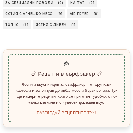
ЗА СПЕЦИАЛНИ ПОВОДИ
(9)
НА ПЪТ
(9)
ЯСТИЯ С АГНЕШКО МЕСО
(9)
AIR FRYER
(8)
ТОП 10
(6)
ЯСТИЯ С ДИВЕЧ
(1)
🍟
🍗 Рецепти в еърфрайер 🍗
Лесни и вкусни идеи за еърфрайер – от хрупкави
картофи и зеленчуци до риба, месо и бързи вечери. Тук
ще намерите рецепти, които се приготвят удобно, с по-
малко мазнина и с чудесен домашен вкус.
РАЗГЛЕДАЙ РЕЦЕПТИТЕ ТУК!