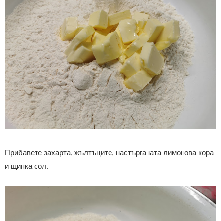
Прибавете захарта, жълтъците, настърганата лимонова кора
и щипка сол.