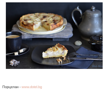
Порцелан -
www.dotel.bg