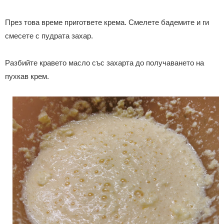
През това време пригответе крема. Смелете бадемите и ги
смесете с пудрата захар.
Разбийте кравето масло със захарта до получаването на
пухкав крем.