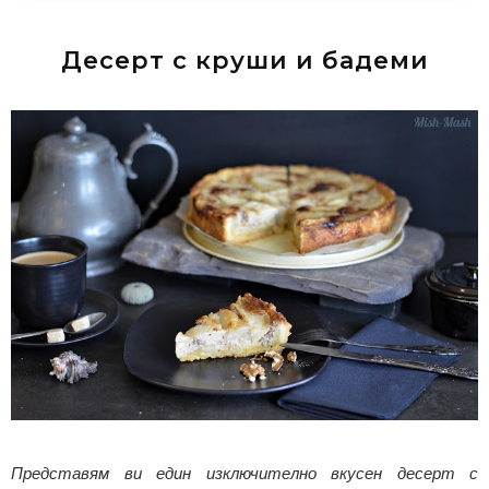
Десерт с круши и бадеми
Представям ви един изключително вкусен десерт с