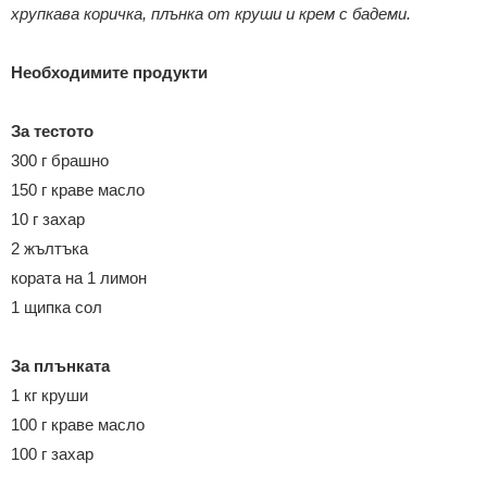
хрупкава коричка, плънка от круши и крем с бадеми.
Необходимите продукти
За тестото
300 г брашно
150 г краве масло
10 г захар
2 жълтъка
кората на 1 лимон
1 щипка сол
За плънката
1 кг круши
100 г краве масло
100 г захар