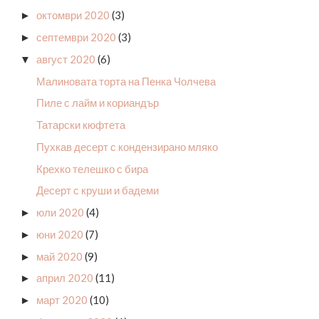
октомври 2020
(3)
►
септември 2020
(3)
►
август 2020
(6)
▼
Малиновата торта на Пенка Чолчева
Пиле с лайм и кориандър
Татарски кюфтета
Пухкав десерт с кондензирано мляко
Крехко телешко с бира
Десерт с круши и бадеми
юли 2020
(4)
►
юни 2020
(7)
►
май 2020
(9)
►
април 2020
(11)
►
март 2020
(10)
►