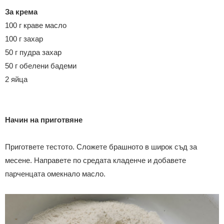
За крема
100 г краве масло
100 г захар
50 г пудра захар
50 г обелени бадеми
2 яйца
Начин на приготвяне
Пригответе тестото. Сложете брашното в широк съд за
месене. Направете по средата кладенче и добавете
парченцата омекнало масло.