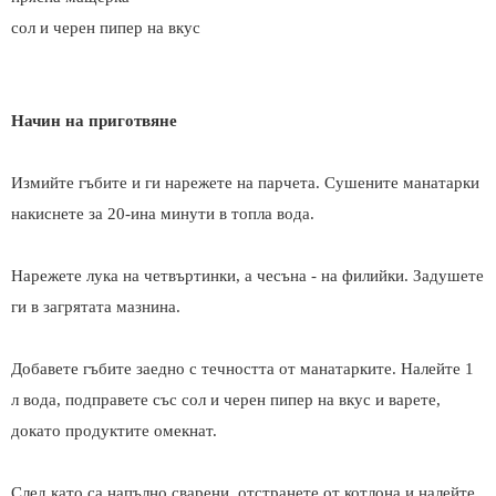
сол и черен пипер на вкус
Начин на приготвяне
Измийте гъбите и ги нарежете на парчета. Сушените манатарки
накиснете за 20-ина минути в топла вода.
Нарежете лука на четвъртинки, а чесъна - на филийки. Задушете
ги в загрятата мазнина.
Добавете гъбите заедно с течността от манатарките. Налейте 1
л вода, подправете със сол и черен пипер на вкус и варете,
докато продуктите омекнат.
След като са напълно сварени, отстранете от котлона и налейте