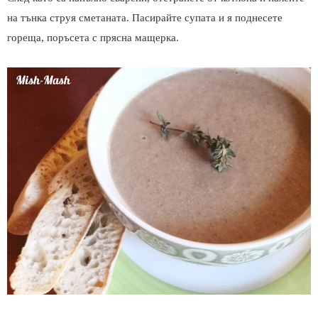
на тънка струя сметаната. Пасирайте супата и я поднесете
гореща, поръсета с прясна мащерка.