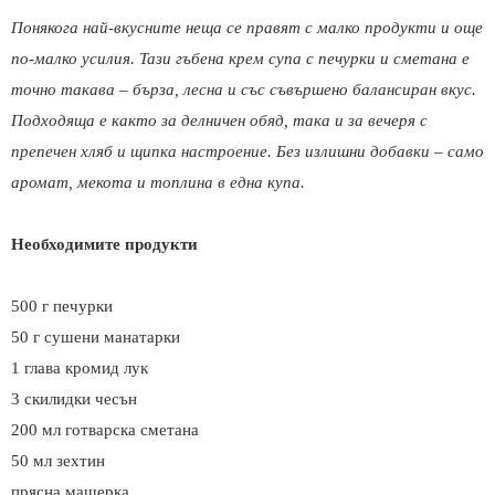
Понякога най-вкусните неща се правят с малко продукти и още
по-малко усилия. Тази гъбена крем супа с печурки и сметана е
точно такава – бърза, лесна и със съвършено балансиран вкус.
Подходяща е както за делничен обяд, така и за вечеря с
препечен хляб и щипка настроение. Без излишни добавки – само
аромат, мекота и топлина в една купа.
Необходимите продукти
500 г печурки
50 г сушени манатарки
1 глава кромид лук
3 скилидки чесън
200 мл готварска сметана
50 мл зехтин
прясна мащерка