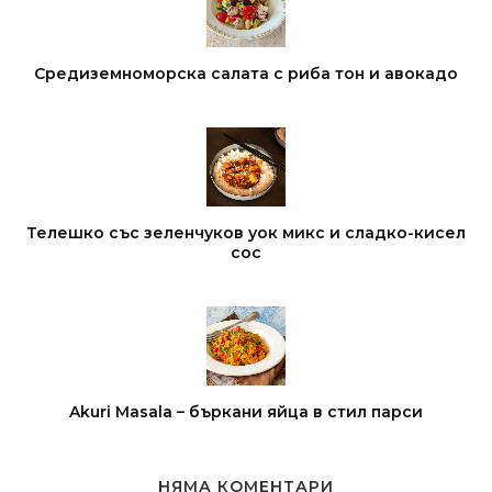
Средиземноморска салата с риба тон и авокадо
Телешко със зеленчуков уок микс и сладко-кисел
сос
Akuri Masala – бъркани яйца в стил парси
НЯМА КОМЕНТАРИ