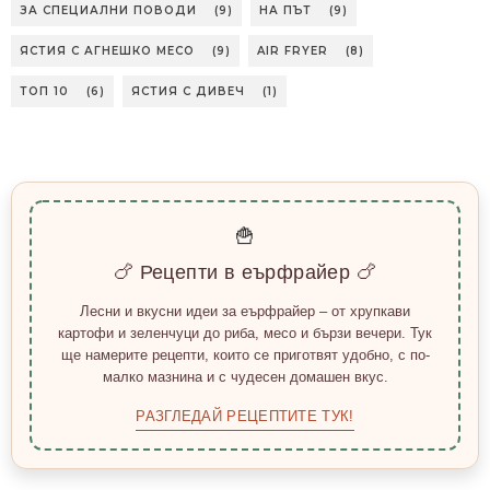
ЗА СПЕЦИАЛНИ ПОВОДИ
(9)
НА ПЪТ
(9)
ЯСТИЯ С АГНЕШКО МЕСО
(9)
AIR FRYER
(8)
ТОП 10
(6)
ЯСТИЯ С ДИВЕЧ
(1)
🍟
🍗 Рецепти в еърфрайер 🍗
Лесни и вкусни идеи за еърфрайер – от хрупкави
картофи и зеленчуци до риба, месо и бързи вечери. Тук
ще намерите рецепти, които се приготвят удобно, с по-
малко мазнина и с чудесен домашен вкус.
РАЗГЛЕДАЙ РЕЦЕПТИТЕ ТУК!