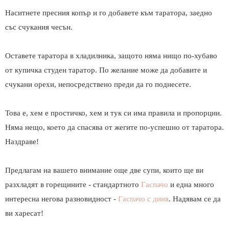
Наситнете пресния копър и го добавете към таратора, заедно
със счукания чесън.
Оставете таратора в хладилника, защото няма нищо по-хубаво
от купичка студен таратор. По желание може да добавите и
счукани орехи, непосредствено преди да го поднесете.
Това е, хем е простичко, хем и тук си има правила и пропорции.
Няма нещо, което да спасява от жегите по-успешно от таратора.
Наздраве!
Предлагам на вашето внимание още две супи, които ще ви
разхладят в горещините - стандартното
Гаспачо
и една много
интересна негова разновидност -
Гаспачо с диня
. Надявам се да
ви харесат!