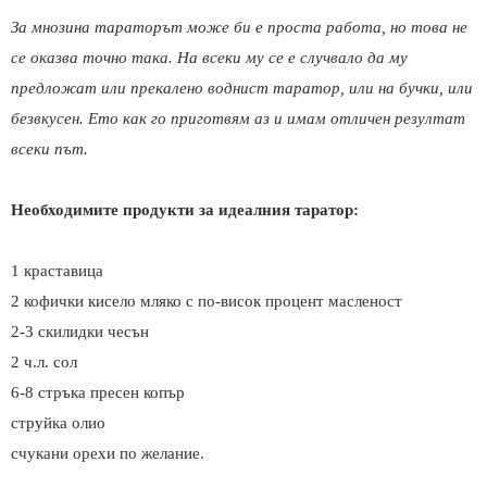
За мнозина тараторът може би е проста работа, но това не
се оказва точно така. На всеки му се е случвало да му
предложат или прекалено воднист таратор, или на бучки, или
безвкусен. Ето как го приготвям аз и имам отличен резултат
всеки път.
Необходимите продукти за идеалния таратор:
1 краставица
2 кофички кисело мляко с по-висок процент масленост
2-3 скилидки чесън
2 ч.л. сол
6-8 стръка пресен копър
струйка олио
счукани орехи по желание.