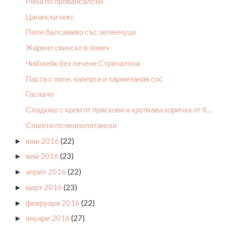
Риба по провансалски
Цигански кекс
Пиле балсамико със зеленчуци
Жарено свинско в гювеч
Чийзкейк без печене Страчатела
Паста с пиле, каперси и пармезанов сос
Гаспачо
Сладкиш с крем от праскови и хрупкава коричка от б...
Спагети по неаполитански
юни 2016
(22)
►
май 2016
(23)
►
април 2016
(22)
►
март 2016
(23)
►
февруари 2016
(22)
►
януари 2016
(27)
►