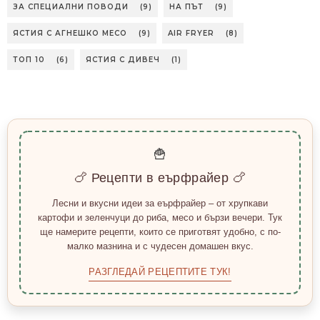
ЗА СПЕЦИАЛНИ ПОВОДИ
(9)
НА ПЪТ
(9)
ЯСТИЯ С АГНЕШКО МЕСО
(9)
AIR FRYER
(8)
ТОП 10
(6)
ЯСТИЯ С ДИВЕЧ
(1)
🍟
🍗 Рецепти в еърфрайер 🍗
Лесни и вкусни идеи за еърфрайер – от хрупкави
картофи и зеленчуци до риба, месо и бързи вечери. Тук
ще намерите рецепти, които се приготвят удобно, с по-
малко мазнина и с чудесен домашен вкус.
РАЗГЛЕДАЙ РЕЦЕПТИТЕ ТУК!