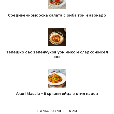
Средиземноморска салата с риба тон и авокадо
Телешко със зеленчуков уок микс и сладко-кисел
сос
Akuri Masala – бъркани яйца в стил парси
НЯМА КОМЕНТАРИ