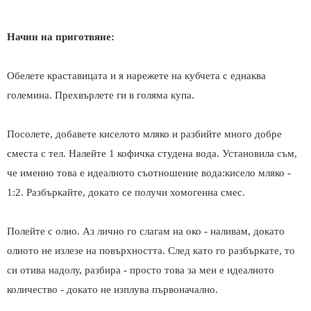
Начин на приготвяне:
Обелете краставицата и я нарежете на кубчета с еднаква
големина. Прехвърлете ги в голяма купа.
Посолете, добавете киселото мляко и разбийте много добре
сместа с тел. Налейте 1 кофичка студена вода. Установила съм,
че именно това е идеалното съотношение вода:кисело мляко -
1:2. Разбъркайте, докато се получи хомогенна смес.
Полейте с олио. Аз лично го слагам на око - наливам, докато
олиото не излезе на повърхността. След като го разбъркате, то
си отива надолу, разбира - просто това за мен е идеалното
количество - докато не изплува първоначално.