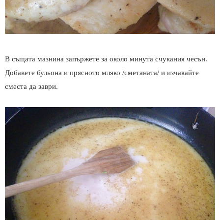
В същата мазнина запържете за около минута счукания чесън.
Добавете бульона и прясното мляко /сметаната/ и изчакайте
сместа да заври.