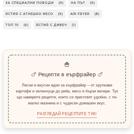
ЗА СПЕЦИАЛНИ ПОВОДИ
(9)
НА ПЪТ
(9)
ЯСТИЯ С АГНЕШКО МЕСО
(9)
AIR FRYER
(8)
ТОП 10
(6)
ЯСТИЯ С ДИВЕЧ
(1)
🍟
🍗 Рецепти в еърфрайер 🍗
Лесни и вкусни идеи за еърфрайер – от хрупкави
картофи и зеленчуци до риба, месо и бързи вечери. Тук
ще намерите рецепти, които се приготвят удобно, с по-
малко мазнина и с чудесен домашен вкус.
РАЗГЛЕДАЙ РЕЦЕПТИТЕ ТУК!