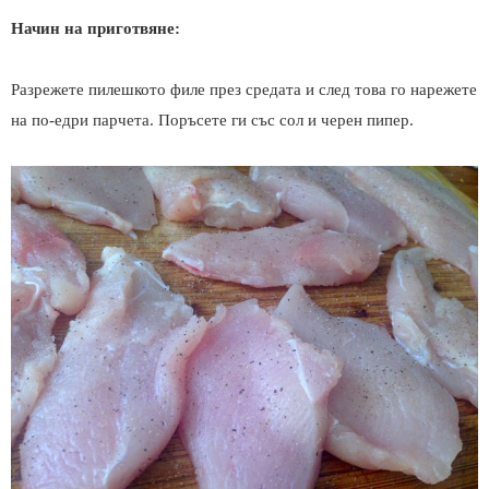
Начин на приготвяне:
Разрежете пилешкото филе през средата и след това го нарежете
на по-едри парчета. Поръсете ги със сол и черен пипер.