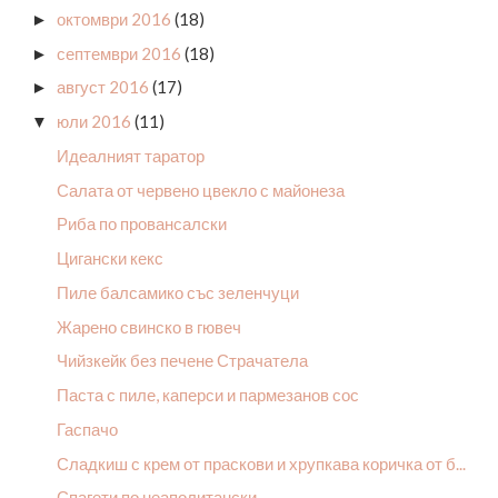
октомври 2016
(18)
►
септември 2016
(18)
►
август 2016
(17)
►
юли 2016
(11)
▼
Идеалният таратор
Салата от червено цвекло с майонеза
Риба по провансалски
Цигански кекс
Пиле балсамико със зеленчуци
Жарено свинско в гювеч
Чийзкейк без печене Страчатела
Паста с пиле, каперси и пармезанов сос
Гаспачо
Сладкиш с крем от праскови и хрупкава коричка от б...
Спагети по неаполитански