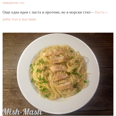
пикантен сос
Още една идея с паста и протеин, но в морски стил –
Паста с
риба тон и маслини