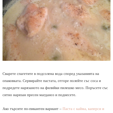
Сварете спагетите в подсолена вода според указанията на
опаковката. Сервирайте пастата, отгоре полейте със соса и
подредете нарязаното на филийки пилешко месо. Поръсете със
ситно нарязан пресен магданоз и поднесете.
Ако търсите по-пикантен вариант –
Паста с кайма, каперси и