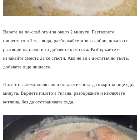
Варете на по-слаб огън за около 2 минути. Разтворете
нишестето в 1 с.л. вода, разбъркайте много добре, докато се
разтвори напълно и го добавете към соса. Разбъркайте и
изчакайте сместа да се сгъсти. Ако не ви е достатъчно гъста,
добавете още нишесте.
Полейте с лимоновия сок и оставете сосът да
къкри за още една
минута. Върнете пилето в тигана, разбъркайте и изключете
котлона, без да отстранявате съда.