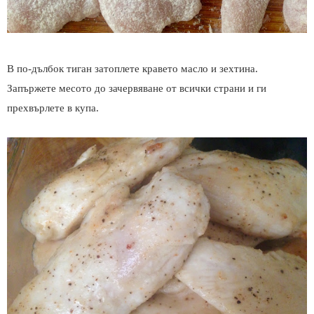
В по-дълбок тиган затоплете кравето масло и зехтина.
Запържете месото до зачервяване от всички страни и ги
прехвърлете в купа.