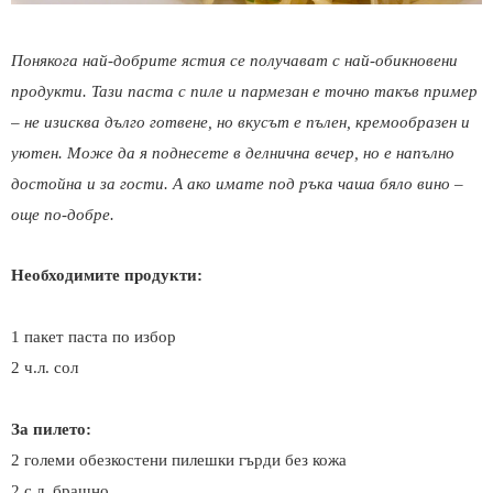
Понякога най-добрите ястия се получават с най-обикновени
продукти. Тази паста с пиле и пармезан е точно такъв пример
– не изисква дълго готвене, но вкусът е пълен, кремообразен и
уютен. Може да я поднесете в делнична вечер, но е напълно
достойна и за гости. А ако имате под ръка чаша бяло вино –
още по-добре.
Необходимите продукти:
1 пакет паста по избор
2 ч.л. сол
За пилето:
2 големи обезкостени пилешки гърди без кожа
2 с.л. брашно