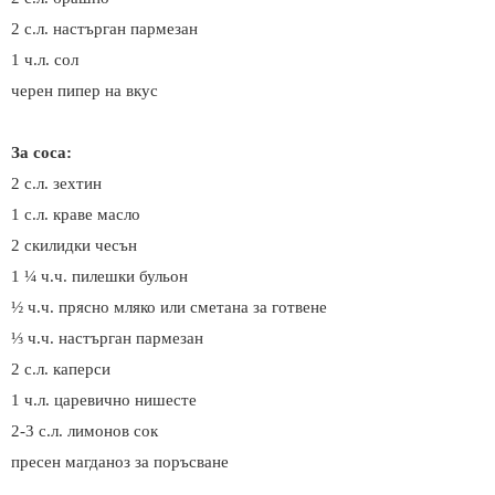
2
с.л.
настърган пармезан
1 ч.л. сол
черен пипер на вкус
За соса:
2
с.л.
зехтин
1 с.л. краве масло
2 скилидки чесън
1 ¼ ч.ч. пилешки бульон
½ ч.ч. прясно мляко или сметана за готвене
⅓
ч.ч. настърган пармезан
2
с.л.
каперси
1 ч.л. царевично нишесте
2-3
с.л.
лимонов сок
пресен магданоз за поръсване