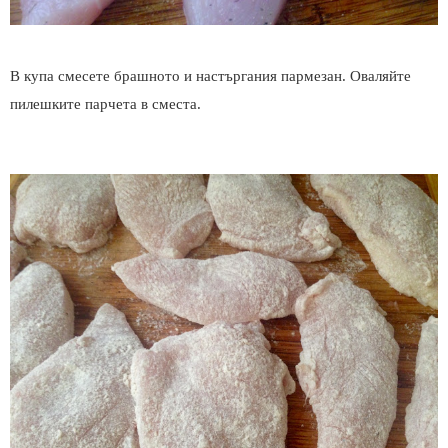
В купа смесете брашното и настъргания пармезан. Оваляйте
пилешките парчета в сместа.