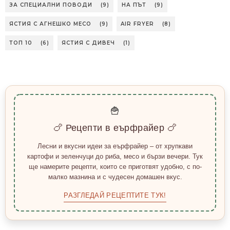
ЗА СПЕЦИАЛНИ ПОВОДИ
(9)
НА ПЪТ
(9)
ЯСТИЯ С АГНЕШКО МЕСО
(9)
AIR FRYER
(8)
ТОП 10
(6)
ЯСТИЯ С ДИВЕЧ
(1)
🍟
🍗 Рецепти в еърфрайер 🍗
Лесни и вкусни идеи за еърфрайер – от хрупкави
картофи и зеленчуци до риба, месо и бързи вечери. Тук
ще намерите рецепти, които се приготвят удобно, с по-
малко мазнина и с чудесен домашен вкус.
РАЗГЛЕДАЙ РЕЦЕПТИТЕ ТУК!