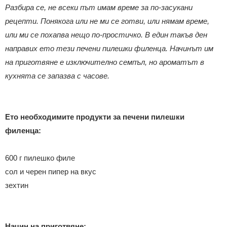
Разбира се, не всеки път имам време за по-засукани
рецепти. Понякога или не ми се готви, или нямам време,
или ми се похапва нещо по-простичко. В един такъв ден
направих ето тези печени пилешки филенца. Начинът им
на приготвяне е изключително семпъл, но ароматът в
кухнята се запазва с часове.
Ето необходимите продукти за печени пилешки
филенца:
600 г пилешко филе
сол и черен пипер на вкус
зехтин
Начин на приготвяне: