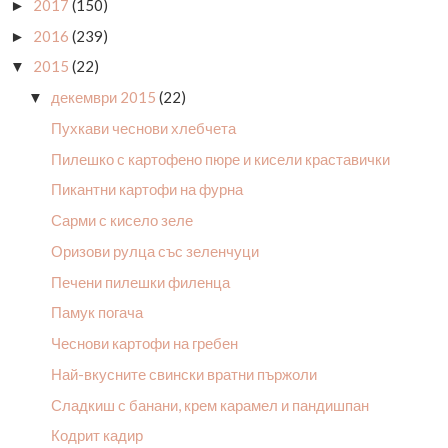
2017
(150)
►
2016
(239)
►
2015
(22)
▼
декември 2015
(22)
▼
Пухкави чеснови хлебчета
Пилешко с картофено пюре и кисели краставички
Пикантни картофи на фурна
Сарми с кисело зеле
Оризови рулца със зеленчуци
Печени пилешки филенца
Памук погача
Чеснови картофи на гребен
Най-вкусните свински вратни пържоли
Сладкиш с банани, крем карамел и пандишпан
Кодрит кадир