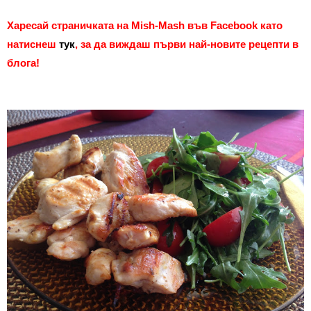
Харесай страничката на Mish-Mash във Facebo
o
k като
натиснеш
тук
, за да виждаш първи най-новите рецепти в
блога
!