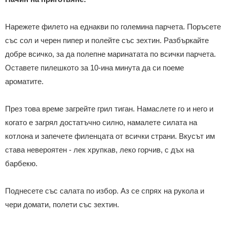
Нарежете филето на еднакви по големина парчета. Поръсете
със сол и черен пипер и полейте със зехтин. Разбъркайте
добре всичко, за да полепне маринатата по всички парчета.
Оставете пилешкото за 10-ина минута да си поеме
ароматите.
През това време загрейте грил тиган. Намаслете го и него и
когато е загрял достатъчно силно, намалете силата на
котлона и запечете филенцата от всички страни. Вкусът им
става невероятен - лек хрупкав, леко горчив, с дъх на
барбекю.
Поднесете със салата по избор. Аз се спрях на рукола и
чери домати, полети със зехтин.