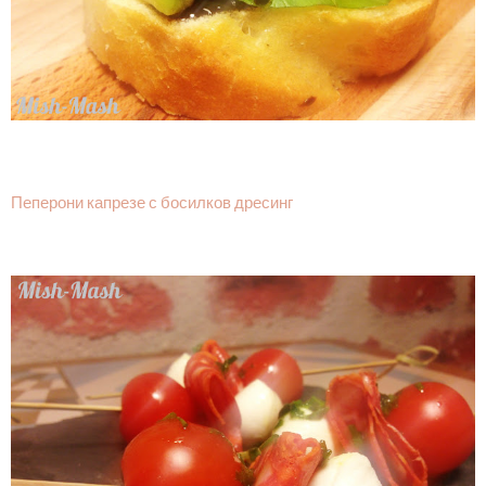
Пеперони капрезе с босилков дресинг