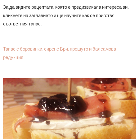
За да видите рецептата, която е предизвикала интереса ви,
кликнете на заглавието и ще научите как се приготвя
съответния тапас.
Тапас с боровинки, сирене Бри, прошуто и балсамова
редукция