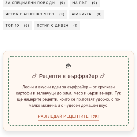
ЗА СПЕЦИАЛНИ ПОВОДИ
(9)
НА ПЪТ
(9)
ЯСТИЯ С АГНЕШКО МЕСО
(9)
AIR FRYER
(8)
ТОП 10
(6)
ЯСТИЯ С ДИВЕЧ
(1)
🍟
🍗 Рецепти в еърфрайер 🍗
Лесни и вкусни идеи за еърфрайер – от хрупкави
картофи и зеленчуци до риба, месо и бързи вечери. Тук
ще намерите рецепти, които се приготвят удобно, с по-
малко мазнина и с чудесен домашен вкус.
РАЗГЛЕДАЙ РЕЦЕПТИТЕ ТУК!