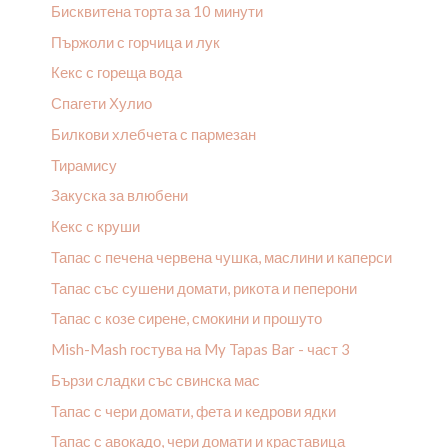
Бисквитена торта за 10 минути
Пържоли с горчица и лук
Кекс с гореща вода
Спагети Хулио
Билкови хлебчета с пармезан
Тирамису
Закуска за влюбени
Кекс с круши
Тапас с печена червена чушка, маслини и каперси
Тапас със сушени домати, рикота и пеперони
Тапас с козе сирене, смокини и прошуто
Mish-Mash гостува на My Tapas Bar - част 3
Бързи сладки със свинска мас
Тапас с чери домати, фета и кедрови ядки
Тапас с авокадо, чери домати и краставица