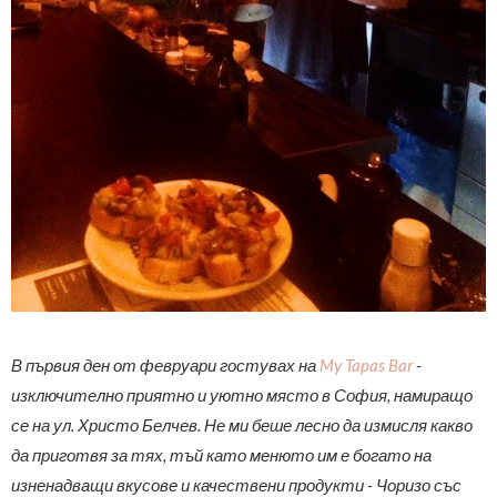
В първия ден от февруари гостувах на
My Tapas Bar
-
изключително приятно и уютно място в София, намиращо
се на ул. Христо Белчев. Не ми беше лесно да измисля какво
да приготвя за тях, тъй като менюто им е богато на
изненадващи вкусове и качествени продукти - Чоризо със