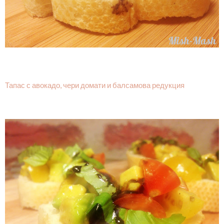
Тапас с авокадо, чери домати и балсамова редукция