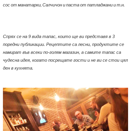
сос от манатарки, Салчичон и паста от патладжани и т.н.
Спрях се на 9 вида тапас, които ще ви представя в 3
поредни публикации. Рецептите са лесни, продуктите се
намират във всеки по-голям магазин, а самите тапас са
чудесна идея, когато посрещате гости и не ви се стои цял
ден в кухнята.