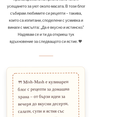
усещането за уют около масата. В този блог
събирам любимите си рецепти – такива,
които са изпитани, споделени с усмивка и
винаги с мисълта: „Да е вкусно и истинско.“
Надявам се и ти да откриеш тук
вдъхновение за следващото си ястие. 🧡
Mish-Mash е кулинарен
🍴
блог с рецепти за домашна
храна – от бързи идеи за
вечеря до вкусни десерти,
салати, супи и ястия със