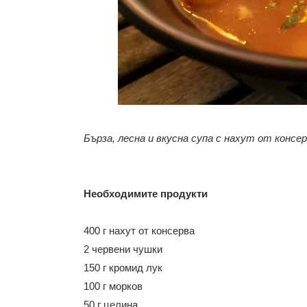
Бърза, лесна и вкусна супа с нахут от консер
Необходимите продукти
400 г нахут от консерва
2 червени чушки
150 г кромид лук
100 г морков
50 г целина