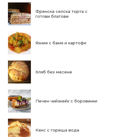
Френска селска торта с
готови блатове
Яхния с бамя и картофи
Хляб без месене
Печен чийзкейк с боровинки
Кекс с гореща вода