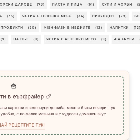
МОРСКИ ДАРОВЕ
(73)
ПАСТА И ПИЦА
(61)
СУПИ И ЧОРБИ
(
А
(35)
ЯСТИЯ С ТЕЛЕШКО МЕСО
(34)
НИКУЛДЕН
(29)
ВЕ
БПРОДУКТИ
(20)
MISH-MASH В МЕДИИТЕ
(12)
НАПИТКИ
(12
(9)
НА ПЪТ
(9)
ЯСТИЯ С АГНЕШКО МЕСО
(9)
AIR FRYER
🍟
пти в еърфрайер 🍗
ави картофи и зеленчуци до риба, месо и бързи вечери. Тук
 удобно, с по-малко мазнина и с чудесен домашен вкус.
ДАЙ РЕЦЕПТИТЕ ТУК!