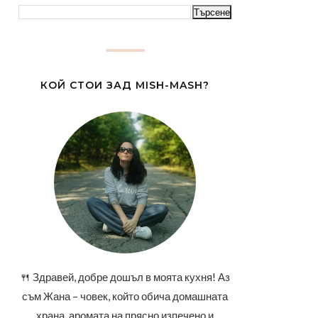
КОЙ СТОИ ЗАД MISH-MASH?
🍴 Здравей, добре дошъл в моята кухня! Аз
съм Жана – човек, който обича домашната
храна, аромата на прясно изпечено и