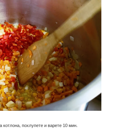
а котлона, похлупете и варете 10 мин.