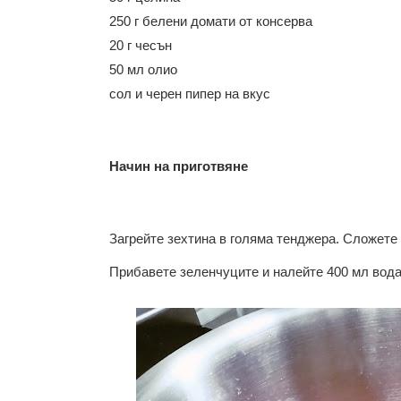
250 г белени домати от консерва
20 г чесън
50 мл олио
сол и черен пипер на вкус
Начин на приготвяне
Загрейте зехтина в голяма тенджера. Сложете 
Прибавете зеленчуците и налейте 400 мл вод