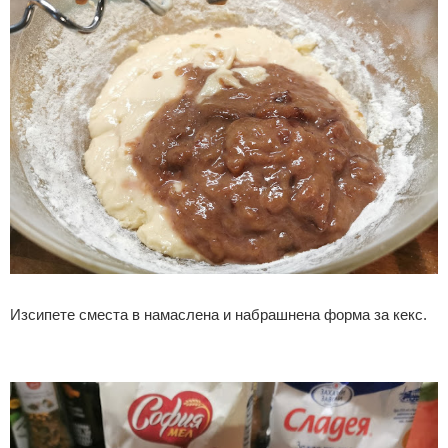
Изсипете сместа в намаслена и набрашнена форма за кекс.