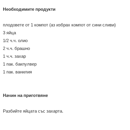
Необходимите продукти
плодовете от 1 компот (аз избрах компот от сини сливи)
3 яйца
1/2 ч.ч. олио
2 ч.ч. брашно
1 ч.ч. захар
1 пак. бакпулвер
1 пак. ванилия
Начин на приготвяне
Разбийте яйцата със захарта.