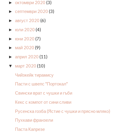
октомври 2020
(3)
►
септември 2020
(3)
►
август 2020
(6)
►
юли 2020
(4)
►
юни 2020
(7)
►
май 2020
(9)
►
април 2020
(11)
►
март 2020
(10)
▼
Чийзкейк тирамису
Пасти с швепс "Портокал"
Свински врат с чушки и гъби
Кекс с компот от сини сливи
Русенска гозба (Ястие с чушки и прясно мляко)
Пухкави франзели
Паста Капрезе