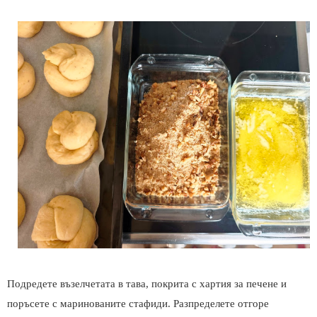
Подредете възелчетата в тава, покрита с хартия за печене и
поръсете с маринованите стафиди. Разпределете отгоре