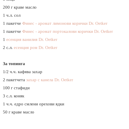
200 г краве масло
1 ч.л. сол
1 пакетче
Финес - аромат лимонови корички Dr. Oetker
1 пакетче
Финес - аромат портокалови корички
Dr. Oetker
1
есенция ванилия Dr. Oetker
2 с.л.
есенция ром
Dr. Oetker
За топинга
1/2 ч.ч. кафява захар
2 пакетчета
захар с канела Dr. Oetker
100 г стафиди
3 с.л. коняк
1 ч.ч. едро смлени орехови ядки
50 г краве масло