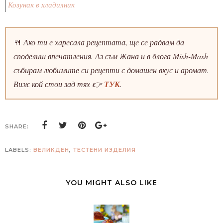
Козунак в хладилник
🍴
Ако ти е харесала рецептата, ще се радвам да
споделиш впечатления. Аз съм Жана и в блога Mish-Mash
събирам любимите си рецепти с домашен вкус и аромат.
Виж кой стои зад тях 👉
ТУК
.
SHARE:
LABELS:
ВЕЛИКДЕН
,
ТЕСТЕНИ ИЗДЕЛИЯ
YOU MIGHT ALSO LIKE