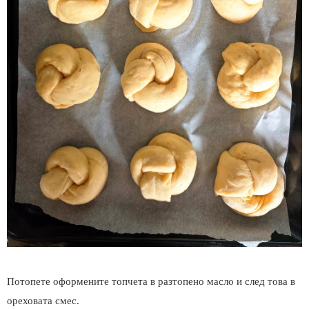
Потопете оформените топчета в разтопено масло и след това в
ореховата смес.