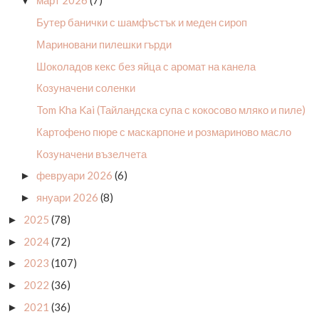
март 2026
(7)
▼
Бутер банички с шамфъстък и меден сироп
Мариновани пилешки гърди
Шоколадов кекс без яйца с аромат на канела
Козуначени соленки
Tom Kha Kai (Тайландска супа с кокосово мляко и пиле)
Картофено пюре с маскарпоне и розмариново масло
Козуначени възелчета
февруари 2026
(6)
►
януари 2026
(8)
►
2025
(78)
►
2024
(72)
►
2023
(107)
►
2022
(36)
►
2021
(36)
►