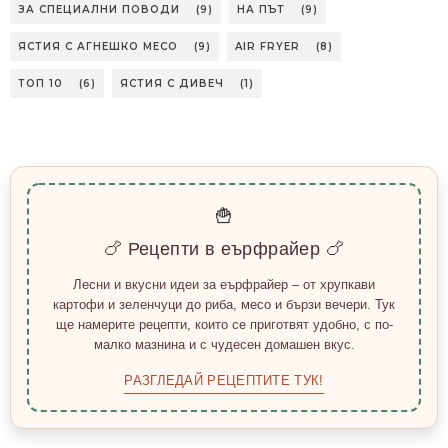
ЗА СПЕЦИАЛНИ ПОВОДИ
(9)
НА ПЪТ
(9)
ЯСТИЯ С АГНЕШКО МЕСО
(9)
AIR FRYER
(8)
ТОП 10
(6)
ЯСТИЯ С ДИВЕЧ
(1)
🍟
🍗 Рецепти в еърфрайер 🍗
Лесни и вкусни идеи за еърфрайер – от хрупкави
картофи и зеленчуци до риба, месо и бързи вечери. Тук
ще намерите рецепти, които се приготвят удобно, с по-
малко мазнина и с чудесен домашен вкус.
РАЗГЛЕДАЙ РЕЦЕПТИТЕ ТУК!