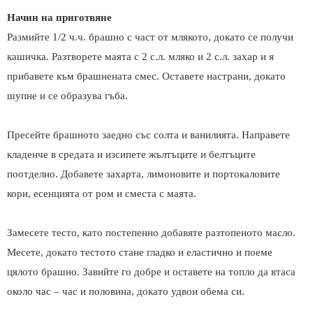
Начин на приготвяне
Размийте 1/2 ч.ч. брашно с част от млякото, докато се получи
кашичка. Разтворете маята с 2 с.л. мляко и 2 с.л. захар и я
прибавете към брашнената смес. Оставете настрани, докато
шупне и се образува гъба.
Пресейте брашното заедно със солта и ванилията. Направете
кладенче в средата и изсипете жълтъците и белтъците
поотделно. Добавете захарта, лимоновите и портокаловите
кори, есенцията от ром и сместа с маята.
Замесете тесто, като постепенно добавяте разтопеното масло.
Месете, докато тестото стане гладко и еластично и поеме
цялото брашно. Завийте го добре и оставете на топло да втаса
около час – час и половина, докато удвои обема си.