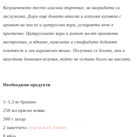
Козуначеното тесто изисква търпение, но наградата си
заслужава. Дори още докато втасва и изпълва кухнята с
аромат на масло и цитрусови кори, усещането вече е
празнично. Цитрусовите кори и ромът носят празнично
настроение, а ядките, канелата и стафидите добавят
плътност и лек карамелен нюанс. Получава се богат, мек и
наистина домашен козунак, който не остава дълго на масата.
Необходими продукти
1–1,3 кг брашно
250 мл прясно мляко
300 г захар
2 пакетчета
суха мая Dr. Oetker
8 яйца