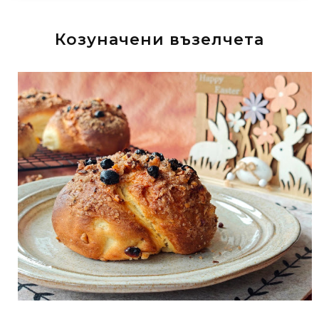
Козуначени възелчета