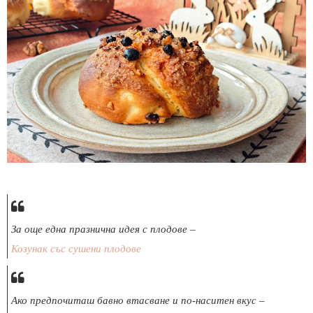
За още една празнична идея с плодове –
Козунак със сушени плодове
Ако предпочиташ бавно втасване и по-наситен вкус –