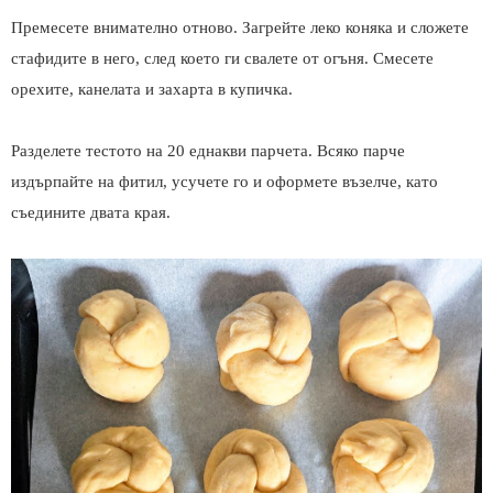
Премесете внимателно отново. Загрейте леко коняка и сложете
стафидите в него, след което ги свалете от огъня. Смесете
орехите, канелата и захарта в купичка.
Разделете тестото на 20 еднакви парчета. Всяко парче
издърпайте на фитил, усучете го и оформете възелче, като
съедините двата края.