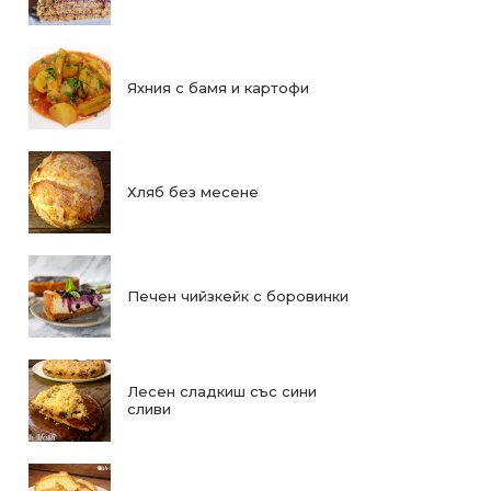
Яхния с бамя и картофи
Хляб без месене
Печен чийзкейк с боровинки
Лесен сладкиш със сини
сливи