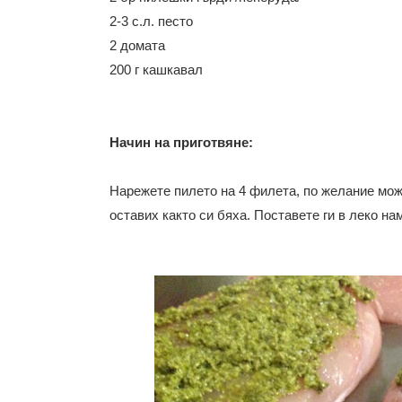
2-3 с.л. песто
2 домата
200 г кашкавал
Начин на приготвяне:
Нарежете пилето на 4 филета, по желание може
оставих както си бяха. Поставете ги в леко на