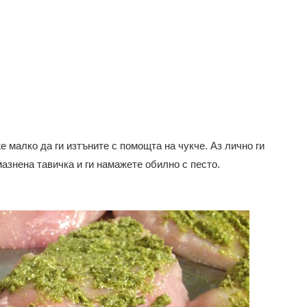
 малко да ги изтъните с помощта на чукче. Аз лично ги
мазнена тавичка и ги намажете обилно с песто.