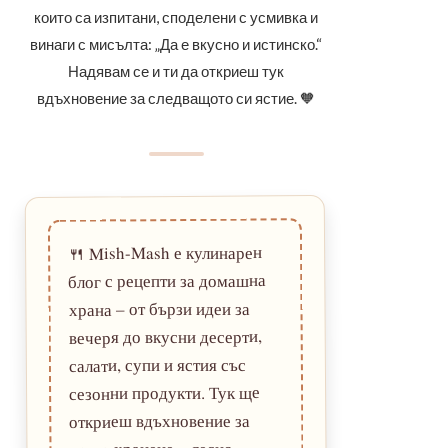
които са изпитани, споделени с усмивка и
винаги с мисълта: „Да е вкусно и истинско.“
Надявам се и ти да откриеш тук
вдъхновение за следващото си ястие. 🧡
Mish-Mash е кулинарен
🍴
блог с рецепти за домашна
храна – от бързи идеи за
вечеря до вкусни десерти,
салати, супи и ястия със
сезонни продукти. Тук ще
откриеш вдъхновение за