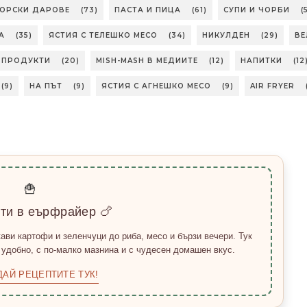
МОРСКИ ДАРОВЕ
(73)
ПАСТА И ПИЦА
(61)
СУПИ И ЧОРБИ
(
А
(35)
ЯСТИЯ С ТЕЛЕШКО МЕСО
(34)
НИКУЛДЕН
(29)
ВЕ
БПРОДУКТИ
(20)
MISH-MASH В МЕДИИТЕ
(12)
НАПИТКИ
(12
(9)
НА ПЪТ
(9)
ЯСТИЯ С АГНЕШКО МЕСО
(9)
AIR FRYER
🍟
пти в еърфрайер 🍗
ави картофи и зеленчуци до риба, месо и бързи вечери. Тук
 удобно, с по-малко мазнина и с чудесен домашен вкус.
ДАЙ РЕЦЕПТИТЕ ТУК!