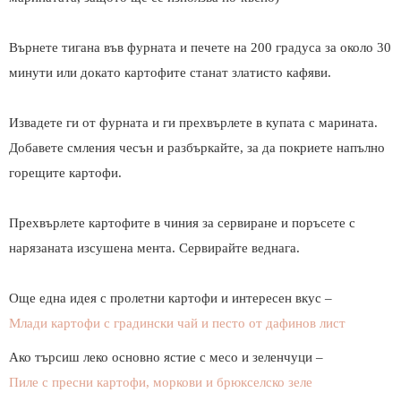
Върнете тигана във фурната и печете на 200 градуса за около 30
минути или докато картофите станат златисто кафяви.
Извадете ги от фурната и ги прехвърлете в купата с марината.
Добавете смления чесън и разбъркайте, за да покриете напълно
горещите картофи.
Прехвърлете картофите в чиния за сервиране и поръсете с
нарязаната изсушена мента. Сервирайте веднага.
Още една идея с пролетни картофи и интересен вкус –
Млади картофи с градински чай и песто от дафинов лист
Ако търсиш леко основно ястие с месо и зеленчуци –
Пиле с пресни картофи, моркови и брюкселско зеле