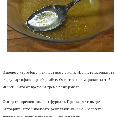
Изцедете картофите и ги поставете в купа. Изсипете маринатата
върху картофите и разбъркайте. Оставете ги в маринатата за 5
минути, като от време на време разбърквате.
Извадете горещия тиган от фурната. Прехвърлете вътре
картофите, като използвате решетъчна лъжица. (Запазете
маринатата, защото ще се използва по-късно)