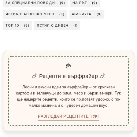
ЗА СПЕЦИАЛНИ ПОВОДИ
(9)
НА ПЪТ
(9)
ЯСТИЯ С АГНЕШКО МЕСО
(9)
AIR FRYER
(8)
ТОП 10
(6)
ЯСТИЯ С ДИВЕЧ
(1)
🍟
🍗 Рецепти в еърфрайер 🍗
Лесни и вкусни идеи за еърфрайер – от хрупкави
картофи и зеленчуци до риба, месо и бързи вечери. Тук
ще намерите рецепти, които се приготвят удобно, с по-
малко мазнина и с чудесен домашен вкус.
РАЗГЛЕДАЙ РЕЦЕПТИТЕ ТУК!