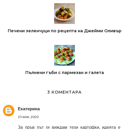
Печени зеленчуци по рецепта на Джейми Оливър
Пълнени гъби с пармезан и галета
3 КОМЕНТАРА
Екатерина
25 юни, 2020
За пръв път ги виждам тези картофки, идеята е