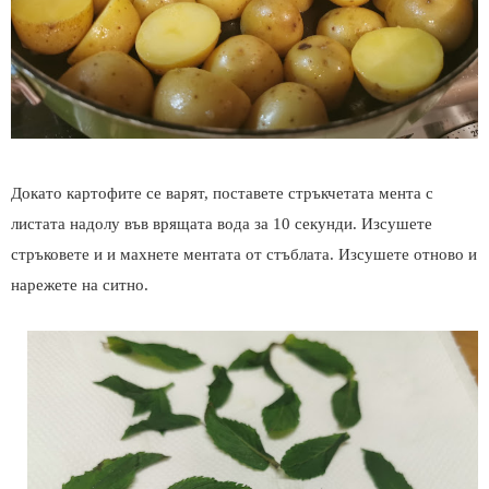
Докато картофите се варят, поставете стръкчетата мента с
листата надолу във врящата вода за 10 секунди. Изсушете
стръковете и и махнете ментата от стъблата. Изсушете отново и
нарежете на ситно.