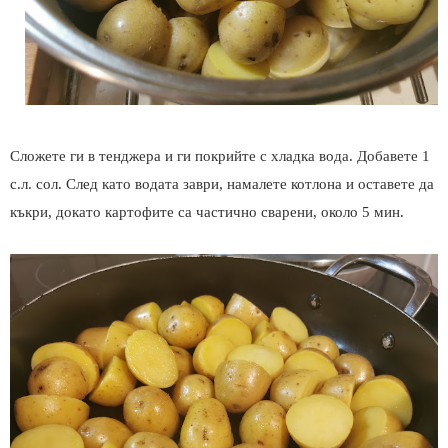
Сложете ги в тенджера и ги покрийте с хладка вода. Добавете 1
с.л. сол. След като водата заври, намалете котлона и оставете да
къкри, докато картофите са частично сварени, около 5 мин.