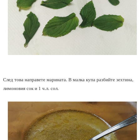
След това направете марината. В малка купа разбийте зехтина,
лимоновия сок и 1 ч.л. сол.