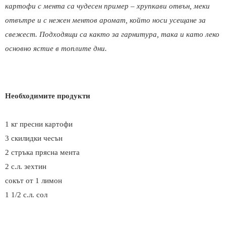
картофи с мента са чудесен пример – хрупкави отвън, меки
отвътре и с нежен ментов аромат, който носи усещане за
свежест. Подходящи са както за гарнитура, така и като леко
основно ястие в топлите дни.
Необходимите продукти
1 кг пресни картофи
3 скилидки чесън
2 стръка прясна мента
2 с.л. зехтин
сокът от 1 лимон
1 1/2 с.л. сол