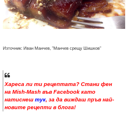
Източник: Иван Манчев, "Манчев срещу Шишков"
Хареса ли ти рецептата? Стани фен
на Mish-Mash във Facebo
o
k
като
натиснеш
тук
, за да виждаш пръв най-
новите рецепти в блога
!