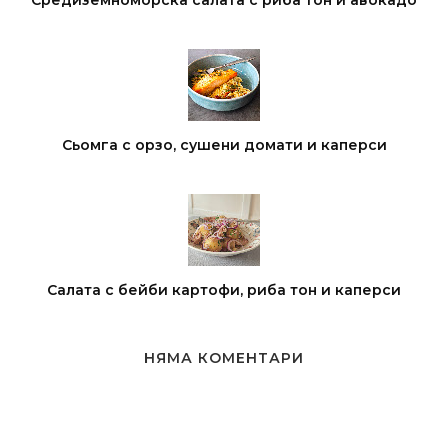
Средиземноморска салата с риба тон и авокадо
Сьомга с орзо, сушени домати и каперси
Салата с бейби картофи, риба тон и каперси
НЯМА КОМЕНТАРИ