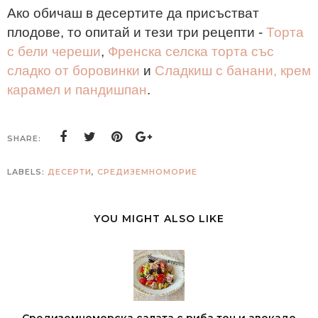
Ако обичаш в десертите да присъстват
плодове, то опитай и тези три рецепти -
Торта
с бели череши
,
Френска селска торта със
сладко от боровинки
и
Сладкиш с банани, крем
карамел и пандишпан
.
SHARE:
LABELS:
ДЕСЕРТИ
,
СРЕДИЗЕМНОМОРИЕ
YOU MIGHT ALSO LIKE