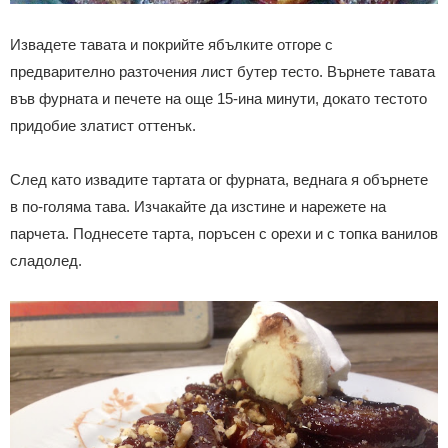
Извадете тавата и покрийте ябълките отгоре с
предварително разточения лист бутер тесто. Върнете тавата
във фурната и печете на още 15-ина минути, докато тестото
придобие златист оттенък.
След като извадите тартата ог фурната, веднага я обърнете
в по-голяма тава. Изчакайте да изстине и нарежете на
парчета. Поднесете тарта, поръсен с орехи и с топка ванилов
сладолед.