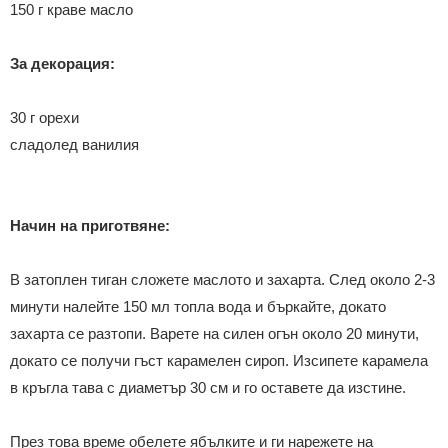
150 г краве масло
За декорация:
30 г орехи
сладолед ванилия
Начин на приготвяне:
В затоплен тиган сложете маслото и захарта. След около 2-3
минути налейте 150 мл топла вода и бъркайте, докато
захарта се разтопи. Варете на силен огън около 20 минути,
докато се получи гъст карамелен сироп. Изсипете карамела
в кръгла тава с диаметър 30 см и го оставете да изстине.
През това време обелете ябълките и ги нарежете на