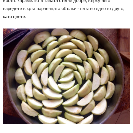
Когато карамелът в тавата стегне добре, върху него
наредете в кръг парченцата ябълки - плътно едно го друго,
като цвете.