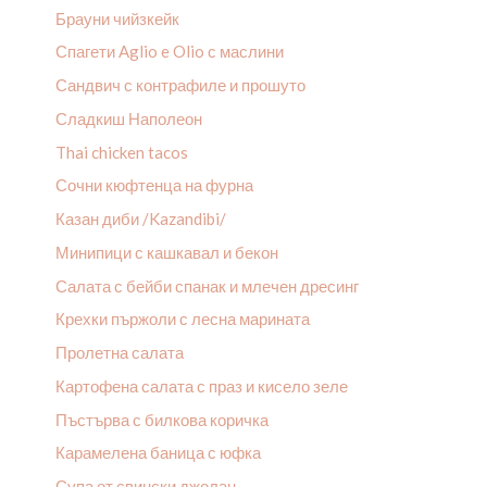
Брауни чийзкейк
Спагети Aglio e Olio с маслини
Сандвич с контрафиле и прошуто
Сладкиш Наполеон
Thai chicken tacos
Сочни кюфтенца на фурна
Казан диби /Kazandibi/
Минипици с кашкавал и бекон
Салата с бейби спанак и млечен дресинг
Крехки пържоли с лесна марината
Пролетна салата
Картофена салата с праз и кисело зеле
Пъстърва с билкова коричка
Карамелена баница с юфка
Супа от свински джолан