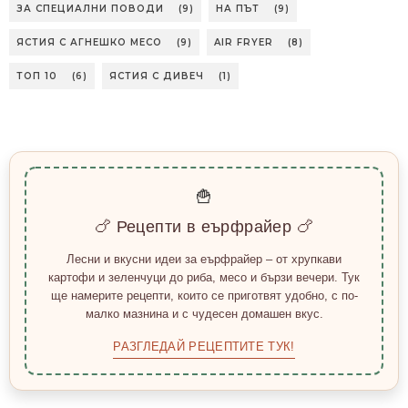
ЗА СПЕЦИАЛНИ ПОВОДИ
(9)
НА ПЪТ
(9)
ЯСТИЯ С АГНЕШКО МЕСО
(9)
AIR FRYER
(8)
ТОП 10
(6)
ЯСТИЯ С ДИВЕЧ
(1)
🍟
🍗 Рецепти в еърфрайер 🍗
Лесни и вкусни идеи за еърфрайер – от хрупкави
картофи и зеленчуци до риба, месо и бързи вечери. Тук
ще намерите рецепти, които се приготвят удобно, с по-
малко мазнина и с чудесен домашен вкус.
РАЗГЛЕДАЙ РЕЦЕПТИТЕ ТУК!