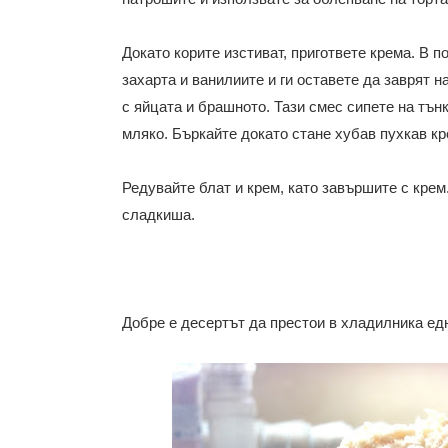
Докато корите изстиват, пригответе крема. В 
захарта и ванилиите и ги оставете да заврят н
с яйцата и брашното. Тази смес сипете на тън
мляко.
Бъркайте докато стане хубав пухкав кр
Редувайте блат и крем, като завършите с крем
сладкиша.
Добре е десертът да престои в хладилника ед