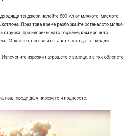
подходяща тенджера налейте 800 мл от млякото, маслото,
а котлона.
През това време разбъркайте останалото мляко
ка струйка, при непрекъснато бъркане, към врящото
ем. Махнете от огъня и оставете леко да се охлади.
. Изпечените изрезки натрошете с вилица и с тях облепете
на нощ, преди да я нарежете и поднесете.