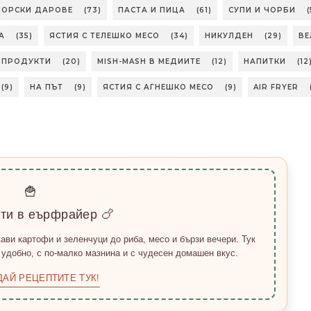
 МОРСКИ ДАРОВЕ
(73)
ПАСТА И ПИЦА
(61)
СУПИ И ЧОРБИ
(
А
(35)
ЯСТИЯ С ТЕЛЕШКО МЕСО
(34)
НИКУЛДЕН
(29)
ВЕ
БПРОДУКТИ
(20)
MISH-MASH В МЕДИИТЕ
(12)
НАПИТКИ
(12
(9)
НА ПЪТ
(9)
ЯСТИЯ С АГНЕШКО МЕСО
(9)
AIR FRYER
🍟
пти в еърфрайер 🍗
ави картофи и зеленчуци до риба, месо и бързи вечери. Тук
 удобно, с по-малко мазнина и с чудесен домашен вкус.
ДАЙ РЕЦЕПТИТЕ ТУК!