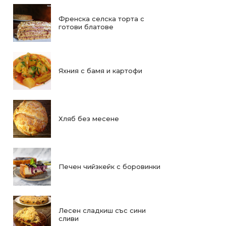
Френска селска торта с
готови блатове
Яхния с бамя и картофи
Хляб без месене
Печен чийзкейк с боровинки
Лесен сладкиш със сини
сливи