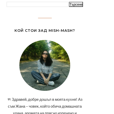
КОЙ СТОИ ЗАД MISH-MASH?
🍴 Здравей, добре дошъл в моята кухня! Аз
съм Жана – човек, който обича домашната
храна, аромата на прясно изпечено и