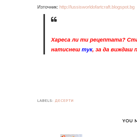
Източник:
http://lussisworldofartcraft.blogspot.bg
Хареса ли ти рецептата? Ста
натиснеш
тук
, за да виждаш
LABELS:
ДЕСЕРТИ
YOU 