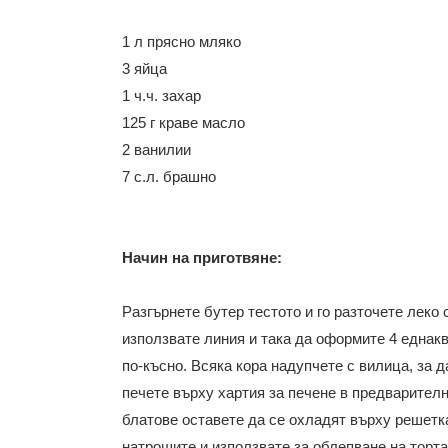
1 л прясно мляко
3 яйца
1 ч.ч. захар
125 г краве масло
2 ванилии
7 с.л. брашно
Начин на приготвяне:
Разгърнете бутер тестото и го разточете леко 
използвате линия и така да оформите 4 еднакв
по-късно.
Всяка кора надупчете с вилица, за 
печете върху хартия за печене в предварително
блатове оставете да се охладят върху решетка
натрошите и използвате за облепване на торт