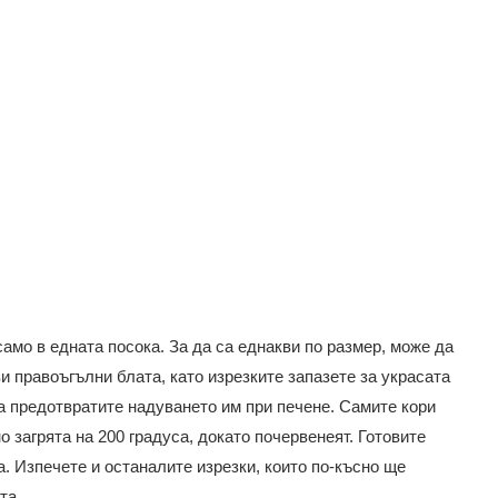
само в едната посока. За да са еднакви по размер, може да
и правоъгълни блата, като изрезките запазете за украсата
да предотвратите надуването им при печене. Самите кори
 загрята на 200 градуса, докато почервенеят. Готовите
. Изпечете и останалите изрезки, които по-късно ще
ата.