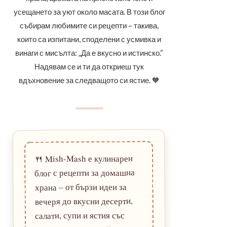
усещането за уют около масата. В този блог
събирам любимите си рецепти – такива,
които са изпитани, споделени с усмивка и
винаги с мисълта: „Да е вкусно и истинско.“
Надявам се и ти да откриеш тук
вдъхновение за следващото си ястие. 🧡
Mish-Mash е кулинарен
🍴
блог с рецепти за домашна
храна – от бързи идеи за
вечеря до вкусни десерти,
салати, супи и ястия със