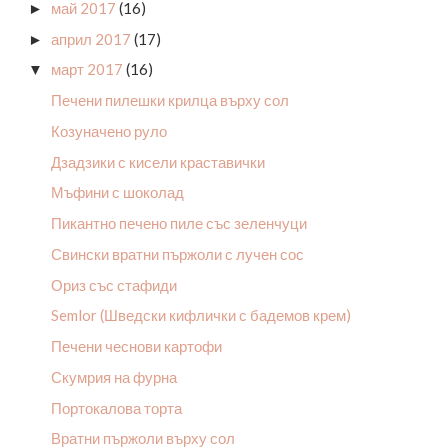
май 2017
(16)
►
април 2017
(17)
►
март 2017
(16)
▼
Печени пилешки крилца върху сол
Козуначено руло
Дзадзики с кисели краставички
Мъфини с шоколад
Пикантно печено пиле със зеленчуци
Свински вратни пържоли с лучен сос
Ориз със стафиди
Semlor (Шведски кифлички с бадемов крем)
Печени чеснови картофи
Скумрия на фурна
Портокалова торта
Вратни пържоли върху сол