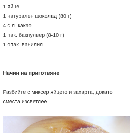
1 яйце
1 натурален шоколад (80 г)
4 с.л. какао
1 пак. бакпулвер (8-10 г)
1 опак. ванилия
Начин на приготвяне
Разбийте с миксер яйцето и захарта, докато
сместа изсветлее.