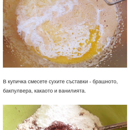
В купичка смесете сухите съставки - брашното,
бакпулвера, какаото и ванилията.