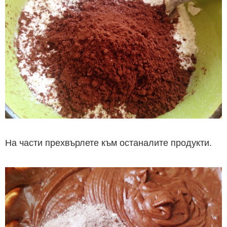
На части прехвърлете към останалите продукти.