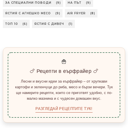
ЗА СПЕЦИАЛНИ ПОВОДИ
(9)
НА ПЪТ
(9)
ЯСТИЯ С АГНЕШКО МЕСО
(9)
AIR FRYER
(8)
ТОП 10
(6)
ЯСТИЯ С ДИВЕЧ
(1)
🍟
🍗 Рецепти в еърфрайер 🍗
Лесни и вкусни идеи за еърфрайер – от хрупкави
картофи и зеленчуци до риба, месо и бързи вечери. Тук
ще намерите рецепти, които се приготвят удобно, с по-
малко мазнина и с чудесен домашен вкус.
РАЗГЛЕДАЙ РЕЦЕПТИТЕ ТУК!