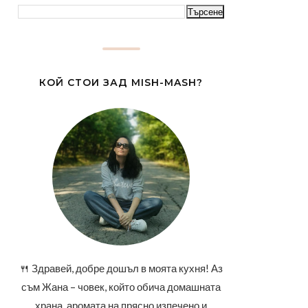
КОЙ СТОИ ЗАД MISH-MASH?
🍴 Здравей, добре дошъл в моята кухня! Аз
съм Жана – човек, който обича домашната
храна, аромата на прясно изпечено и