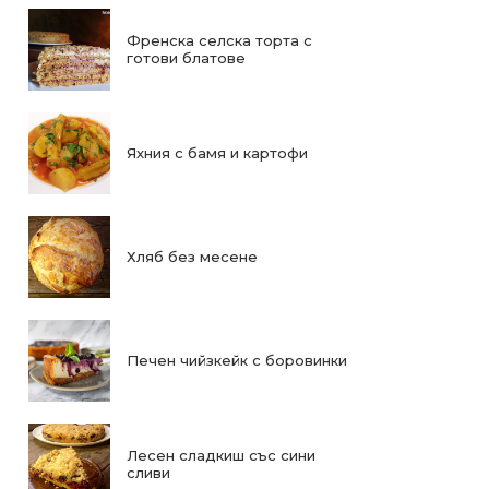
Френска селска торта с
готови блатове
Яхния с бамя и картофи
Хляб без месене
Печен чийзкейк с боровинки
Лесен сладкиш със сини
сливи