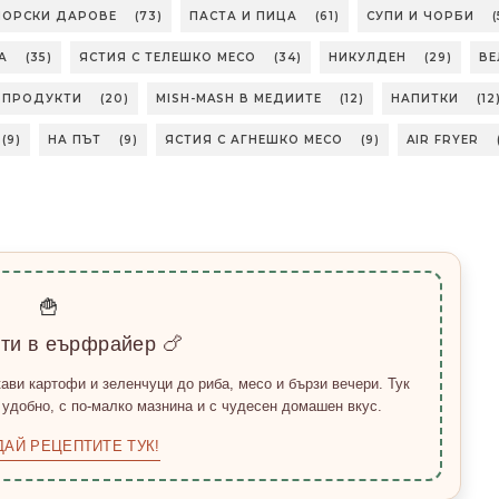
 МОРСКИ ДАРОВЕ
(73)
ПАСТА И ПИЦА
(61)
СУПИ И ЧОРБИ
(
А
(35)
ЯСТИЯ С ТЕЛЕШКО МЕСО
(34)
НИКУЛДЕН
(29)
ВЕ
БПРОДУКТИ
(20)
MISH-MASH В МЕДИИТЕ
(12)
НАПИТКИ
(12
(9)
НА ПЪТ
(9)
ЯСТИЯ С АГНЕШКО МЕСО
(9)
AIR FRYER
🍟
пти в еърфрайер 🍗
ави картофи и зеленчуци до риба, месо и бързи вечери. Тук
 удобно, с по-малко мазнина и с чудесен домашен вкус.
ДАЙ РЕЦЕПТИТЕ ТУК!