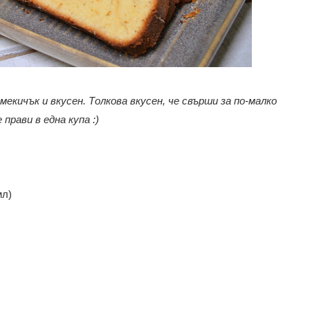
 мекичък и вкусен. Толкова вкусен, че свърши за по-малко
 прави в една купа :)
мл)