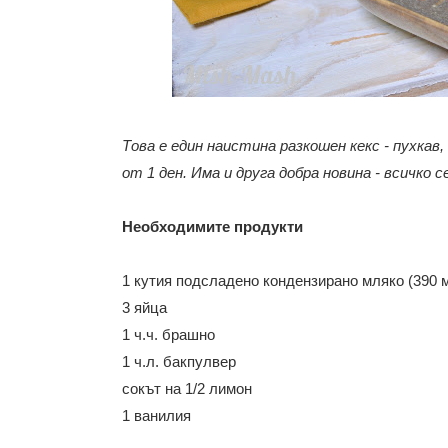
Това е един наистина разкошен кекс - пухкав,
от 1 ден. Има и друга добра новина - всичко се
Необходимите продукти
1 кутия подсладено кондензирано мляко (390 
3 яйца
1 ч.ч. брашно
1 ч.л. бакпулвер
сокът на 1/2 лимон
1 ванилия