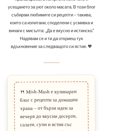
усещането за уют около масата. В този блог
събирам любимите си рецепти – такива,
които са изпитани, споделени с усмивка и
винаги с мисълта: „Да е вкусно и истинско.“
Надявам се и ти да откриеш тук
вдъхновение за следващото си ястие. 🧡
Mish-Mash е кулинарен
🍴
блог с рецепти за домашна
храна – от бързи идеи за
вечеря до вкусни десерти,
салати, супи и ястия със