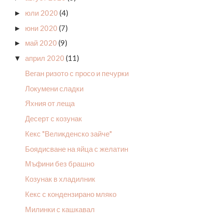
юли 2020
(4)
►
юни 2020
(7)
►
май 2020
(9)
►
април 2020
(11)
▼
Веган ризото с просо и печурки
Локумени сладки
Яхния от леща
Десерт с козунак
Кекс "Великденско зайче"
Боядисване на яйца с желатин
Мъфини без брашно
Козунак в хладилник
Кекс с кондензирано мляко
Милинки с кашкавал