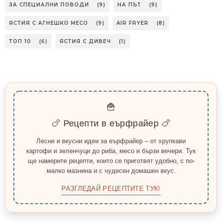
ЗА СПЕЦИАЛНИ ПОВОДИ
(9)
НА ПЪТ
(9)
ЯСТИЯ С АГНЕШКО МЕСО
(9)
AIR FRYER
(8)
ТОП 10
(6)
ЯСТИЯ С ДИВЕЧ
(1)
🍟
🍗 Рецепти в еърфрайер 🍗
Лесни и вкусни идеи за еърфрайер – от хрупкави
картофи и зеленчуци до риба, месо и бързи вечери. Тук
ще намерите рецепти, които се приготвят удобно, с по-
малко мазнина и с чудесен домашен вкус.
РАЗГЛЕДАЙ РЕЦЕПТИТЕ ТУК!