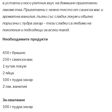
в устата и носи уютния вкус на домашно приготвени
лакомства. Приготвени с нежно тесто от свинска мас и
ароматна ванилия, пълни със сладък локум и обилно
поръсени с пудра захар – тези сладки са любими на
поколения и подходящи за всеки повод.
Необходимите продукти
450 г брашно
250 г свинска мас
1 кутия локум
2 яйца
100 г пудра захар
2 пак. ванилия
За овалване
100 г пудра захар