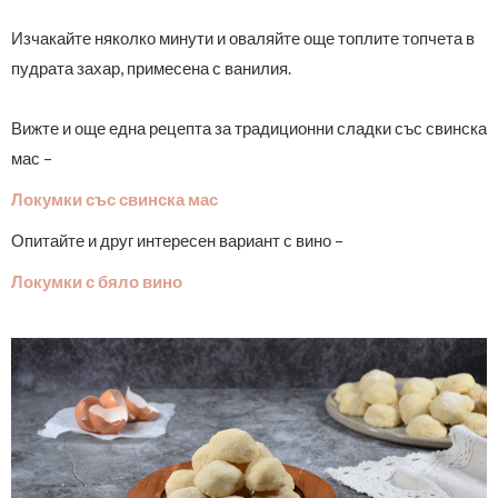
Изчакайте няколко минути и оваляйте още топлите топчета в
пудрата захар, примесена с ванилия.
Вижте и още една рецепта за традиционни сладки със свинска
мас –
Локумки със свинска мас
Опитайте и друг интересен вариант с вино –
Локумки с бяло вино