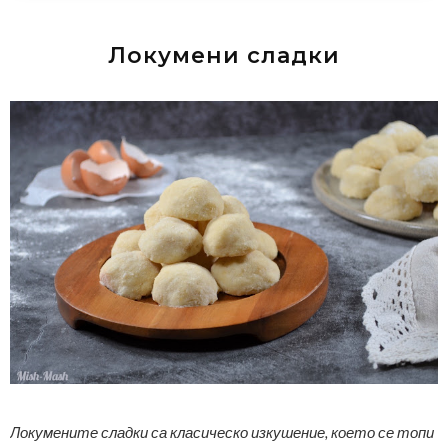
Локумени сладки
Локумените сладки са класическо изкушение, което се топи