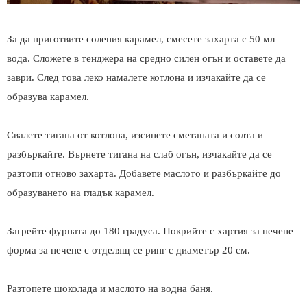
За да приготвите соления карамел, смесете захарта с 50 мл
вода. Сложете в тенджера на средно силен огън и оставете да
заври. След това леко намалете котлона и изчакайте да се
образува карамел.
Свалете тигана от котлона, изсипете сметаната и солта и
разбъркайте. Върнете тигана на слаб огън, изчакайте да се
разтопи отново захарта. Добавете маслото и разбъркайте до
образуването на гладък карамел.
Загрейте фурната до 180 градуса. Покрийте с хартия за печене
форма за печене с отделящ се ринг с диаметър 20 см.
Разтопете шоколада и маслото на водна баня.