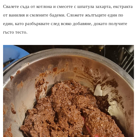
Свалете съда от котлона и смесете с шпатула захарта, екстракта
от ванилия и смлените бадеми. Сложете жълтъците един по
един, като разбърквате след всяко добавяне, докато получите
гъсто тесто.