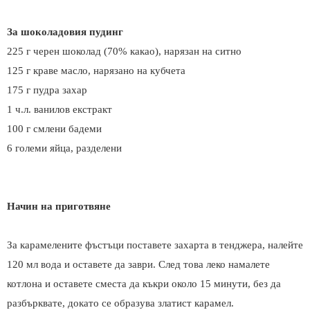
За шоколадовия пудинг
225 г черен шоколад (70% какао), нарязан на ситно
125 г краве масло, нарязано на кубчета
175 г пудра захар
1 ч.л. ванилов екстракт
100 г смлени бадеми
6 големи яйца, разделени
Начин на приготвяне
За карамелените фъстъци поставете захарта в тенджера, налейте
120 мл вода и оставете да заври. След това леко намалете
котлона и оставете сместа да къкри около 15 минути, без да
разбърквате, докато се образува златист карамел.