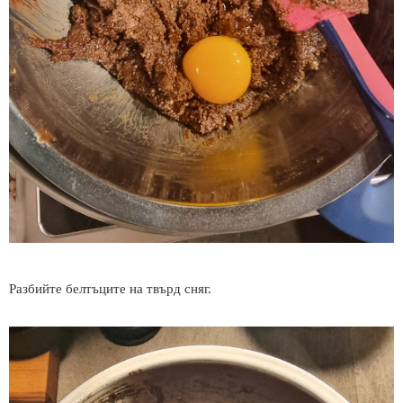
Разбийте белтъците на твърд сняг.