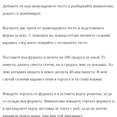
Добавете ги към шоколадовото тесто и разбъркайте внимателно,
докато се комбинират.
Изсипете две трети от шоколадовото тесто в подготвената
форма за кекс. С помощта на лъжица отгоре изсипете соления
карамел, след което покрийте с останалото тесто.
Поставете във фурната и печете на 180 градуса за около 35
минути, докато сместа стегне, но в средата леко се поклаща. Аз
леко изтървах нещата и пекох десерта 40-ина минути. В моя
случай соления карамел попи в тортата и тя стана влажна.
Извадете тортата от фурната и я оставете върху решетка, за да
се охлади във формата. Внимателно извадете тортата формата и
я прехвърлете върху поставка за торта с ръб, за да не изтече
карамела (както казах, при мен той липсваше).