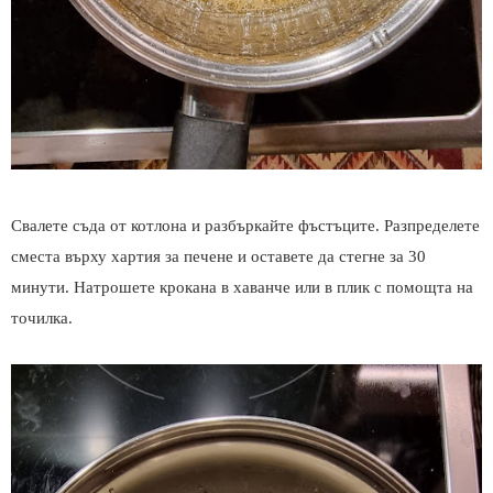
Свалете съда от котлона и разбъркайте фъстъците. Разпределете
сместа върху хартия за печене и оставете да стегне за 30
минути. Натрошете крокана в хаванче или в плик с помощта на
точилка.