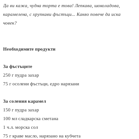
Да ви кажа, чудна торта е това! Лепкава, шоколадова,
карамелена, с хрупкави фъстъци... Какво повече да иска
човек?
Необходимите продукти
За фъстъците
250 г пудра захар
75 г осолени фъстъци, едро нарязани
За соления карамел
150 г пудра захар
100 мл сладкарска сметана
1 ч.л. морска сол
75 г краве масло, нарязано на кубчета