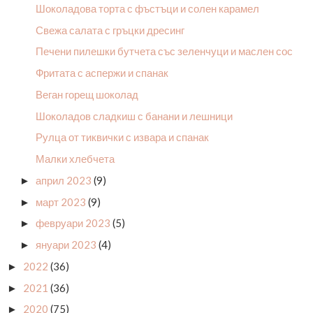
Шоколадова торта с фъстъци и солен карамел
Свежа салата с гръцки дресинг
Печени пилешки бутчета със зеленчуци и маслен сос
Фритата с аспержи и спанак
Веган горещ шоколад
Шоколадов сладкиш с банани и лешници
Рулца от тиквички с извара и спанак
Малки хлебчета
април 2023
(9)
►
март 2023
(9)
►
февруари 2023
(5)
►
януари 2023
(4)
►
2022
(36)
►
2021
(36)
►
2020
(75)
►