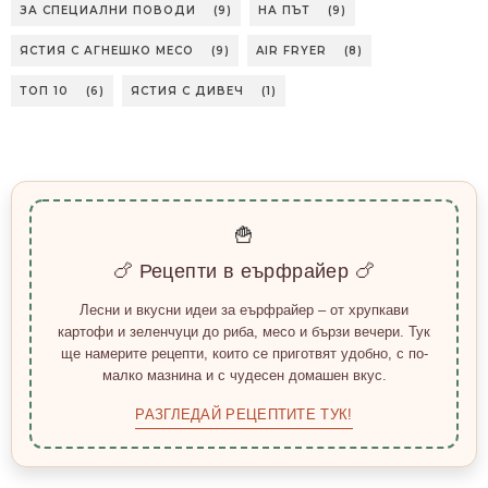
ЗА СПЕЦИАЛНИ ПОВОДИ
(9)
НА ПЪТ
(9)
ЯСТИЯ С АГНЕШКО МЕСО
(9)
AIR FRYER
(8)
ТОП 10
(6)
ЯСТИЯ С ДИВЕЧ
(1)
🍟
🍗 Рецепти в еърфрайер 🍗
Лесни и вкусни идеи за еърфрайер – от хрупкави
картофи и зеленчуци до риба, месо и бързи вечери. Тук
ще намерите рецепти, които се приготвят удобно, с по-
малко мазнина и с чудесен домашен вкус.
РАЗГЛЕДАЙ РЕЦЕПТИТЕ ТУК!