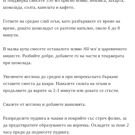
В тенджерка смесете 530 мл прясно мляко, Бейлиса, захарта,
шоколада, солта, канелата и кафето.
Гответе на средно слаб огън, като разбърквате от време на
време, докато шоколадът се разтопи напълно, около 6 до 8
минути.
В малка купа смесете останалото мляко /60 мл/ и царевичното
нишесте. Разбийте добре, добавете го на части в тенджерата
при шоколада.
Увеличете котлона до среден и при непрекъснато бъркане
оставете сместа да къкри. Намалете силата на огъня и
продължете да варите за 2-3 минути или докато се сгъсти.
Свалете от котлона и добавете ванилията.
Разпределете пудинга в чашки и покрийте със стреч фолио, за
да предотвратите образуването на коричка.
Охладете за поне 2
часа преди да поднесете пудинга.