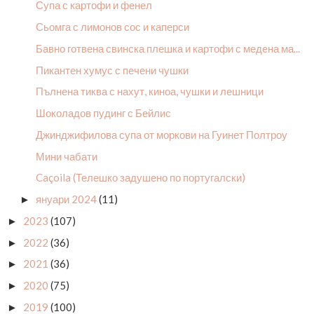
Супа с картофи и фенел
Сьомга с лимонов сос и каперси
Бавно готвена свинска плешка и картофи с медeна ма...
Пикантен хумус с печени чушки
Пълнена тиква с нахут, киноа, чушки и лешници
Шоколадов пудинг с Бейлис
Джинджифилова супа от моркови на Гуинет Полтроу
Мини чабати
Caçoila (Телешко задушено по португалски)
януари 2024
(11)
►
2023
(107)
►
2022
(36)
►
2021
(36)
►
2020
(75)
►
2019
(100)
►