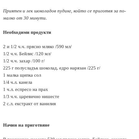
Приятен и лек шоколадов пудинг, който се приготвя за по-
малко от 30 минути.
Необходими продукти
2 и 1/2 ч.ч. прясно мляко /590 мл/
1/2 ч.ч. Бейлис /120 мл/
1/2 ч.ч. захар /100 г/
225 г полусладък шоколад, едро нарязан /225 г/
1 малка щипка сол
1/4 ч.л. канела
1 ч.л. еспресо на прах
1/3 ч.ч. царевично нишесте
2 с.л. екстракт от ванилия
Начин на приготвяне