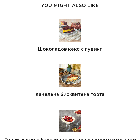
YOU MIGHT ALSO LIKE
Шоколадов кекс с пудинг
Канелена бисквитена торта
Топли ягоди с балсамико и кленов сироп върху крем