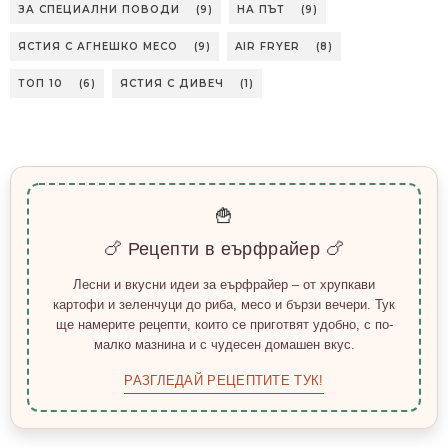
ЗА СПЕЦИАЛНИ ПОВОДИ
(9)
НА ПЪТ
(9)
ЯСТИЯ С АГНЕШКО МЕСО
(9)
AIR FRYER
(8)
ТОП 10
(6)
ЯСТИЯ С ДИВЕЧ
(1)
🍟
🍗 Рецепти в еърфрайер 🍗
Лесни и вкусни идеи за еърфрайер – от хрупкави
картофи и зеленчуци до риба, месо и бързи вечери. Тук
ще намерите рецепти, които се приготвят удобно, с по-
малко мазнина и с чудесен домашен вкус.
РАЗГЛЕДАЙ РЕЦЕПТИТЕ ТУК!