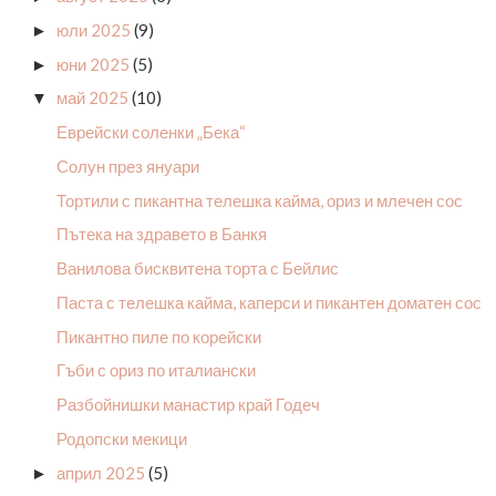
юли 2025
(9)
►
юни 2025
(5)
►
май 2025
(10)
▼
Еврейски соленки „Бека“
Солун през януари
Тортили с пикантна телешка кайма, ориз и млечен сос
Пътека на здравето в Банкя
Ванилова бисквитена торта с Бейлис
Паста с телешка кайма, каперси и пикантен доматен сос
Пикантно пиле по корейски
Гъби с ориз по италиански
Разбойнишки манастир край Годеч
Родопски мекици
април 2025
(5)
►