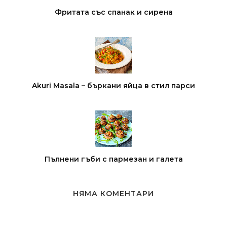
Фритата със спанак и сирена
Akuri Masala – бъркани яйца в стил парси
Пълнени гъби с пармезан и галета
НЯМА КОМЕНТАРИ