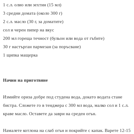
1 с.л. олио или зехтин (15 мл)
3 средни домата (около 300 г)
2 с.л. масло (30 г, за доматите)
сол и черен пипер на вкус
200 мл гореща течност (бульон или вода от гъбите)
30 г настърган пармезан (за поръсване)
1 щипка мащерка
Начин на приготвяне
Измийте ориза добре под студена вода, докато водата стане
бистра. Сложете го в тенджера с 300 мл вода, малко сол и 1 с.л.
краве масло. Оставете да заври на среден огън.
Намалете котлона на слаб огън и покрийте с капак. Варете 12-15