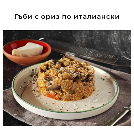
Гъби с ориз по италиански