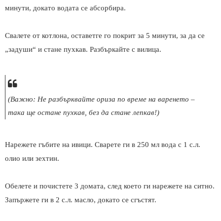
минути, докато водата се абсорбира.
Свалете от котлона, оставетге го покрит за 5 минути, за да се
„задуши“ и стане пухкав. Разбъркайте с вилица.
(Важно: Не разбърквайте ориза по време на варенето –
така ще остане пухкав, без да стане лепкав!)
Нарежете гъбите на ивици. Сварете ги в 250 мл вода с 1 с.л.
олио или зехтин.
Обелете и почистете 3 домата, след което ги нарежете на ситно.
Запържете ги в 2 с.л. масло, докато се сгъстят.