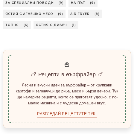
ЗА СПЕЦИАЛНИ ПОВОДИ
(9)
НА ПЪТ
(9)
ЯСТИЯ С АГНЕШКО МЕСО
(9)
AIR FRYER
(8)
ТОП 10
(6)
ЯСТИЯ С ДИВЕЧ
(1)
🍟
🍗 Рецепти в еърфрайер 🍗
Лесни и вкусни идеи за еърфрайер – от хрупкави
картофи и зеленчуци до риба, месо и бързи вечери. Тук
ще намерите рецепти, които се приготвят удобно, с по-
малко мазнина и с чудесен домашен вкус.
РАЗГЛЕДАЙ РЕЦЕПТИТЕ ТУК!