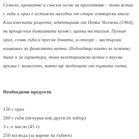
Семпло, ароматно и съвсем лесно за приготвяне – това ястие
с гъби и ориз е истинска находка от стара готварска книга.
Класическата рецепта, адаптирана от Пенка Чолчева (1964),
ни връща към домашната кухня с щипка носталгия. Пухкав
ориз, сочни гъби и пресни домати, а отгоре – настърган
кашкавал за финалната нотка. Подходящо както за основно,
така и за гарнитура, това вегетарианско ястие е вкусна
връзка с миналото, която ще заобичате от първата хапка.
Необходими продукти
150 г ориз
200 г гъби (печурки или други по избор)
3 с.л. масло (45 г)
250 мл вода (за варене на гъбите)