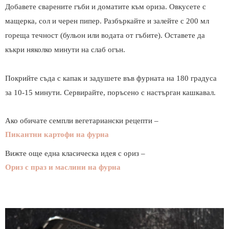
Добавете сварените гъби и доматите към ориза. Овкусете с
мащерка, сол и черен пипер. Разбъркайте и залейте с 200 мл
гореща течност (бульон или водата от гъбите). Оставете да
къкри няколко минути на слаб огън.
Покрийте съда с капак и задушете във фурната на 180 градуса
за 10-15 минути. Сервирайте, поръсено с настърган кашкавал.
Ако обичате семпли вегетариански рецепти –
Пикантни картофи на фурна
Вижте още една класическа идея с ориз –
Ориз с праз и маслини на фурна