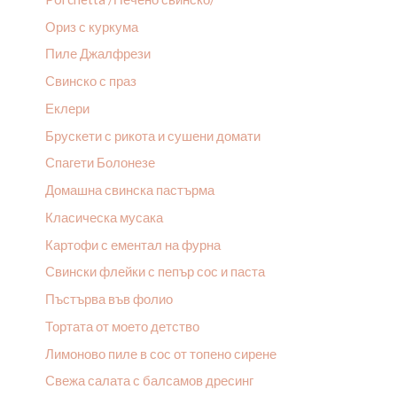
Ориз с куркума
Пиле Джалфрези
Свинско с праз
Еклери
Брускети с рикота и сушени домати
Спагети Болонезе
Домашна свинска пастърма
Класическа мусака
Картофи с ементал на фурна
Свински флейки с пепър сос и паста
Пъстърва във фолио
Тортата от моето детство
Лимоново пиле в сос от топено сирене
Свежа салата с балсамов дресинг