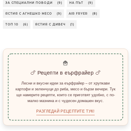
ЗА СПЕЦИАЛНИ ПОВОДИ
(9)
НА ПЪТ
(9)
ЯСТИЯ С АГНЕШКО МЕСО
(9)
AIR FRYER
(8)
ТОП 10
(6)
ЯСТИЯ С ДИВЕЧ
(1)
🍟
🍗 Рецепти в еърфрайер 🍗
Лесни и вкусни идеи за еърфрайер – от хрупкави
картофи и зеленчуци до риба, месо и бързи вечери. Тук
ще намерите рецепти, които се приготвят удобно, с по-
малко мазнина и с чудесен домашен вкус.
РАЗГЛЕДАЙ РЕЦЕПТИТЕ ТУК!