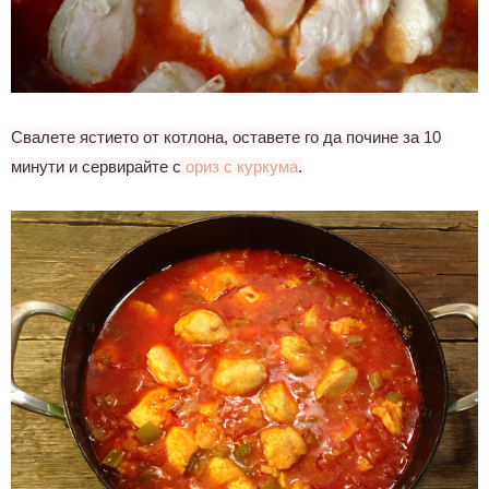
Свалете ястието от котлона, оставете го да почине за 10
минути и сервирайте с
ориз с куркума
.