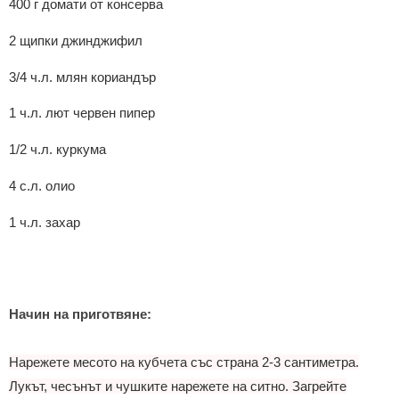
400 г домати от консерва
2 щипки джинджифил
3/4 ч.л. млян кориандър
1 ч.л. лют червен пипер
1/2 ч.л. куркума
4 с.л. олио
1 ч.л. захар
Начин на приготвяне:
Нарежете месото на кубчета със страна 2-3 сантиметра.
Лукът, чесънът и чушките нарежете на ситно. Загрейте