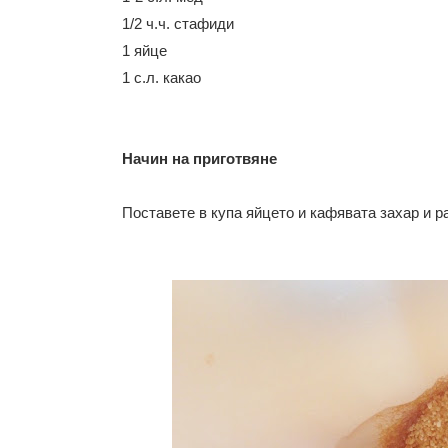
1/2 ч.ч. стафиди
1 яйце
1 с.л. какао
Начин на приготвяне
Поставете в купа яйцето и кафявата захар и р