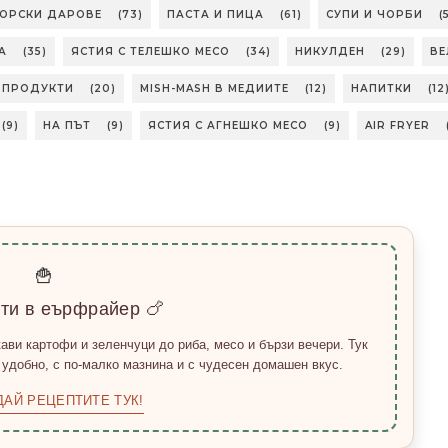
МОРСКИ ДАРОВЕ
(73)
ПАСТА И ПИЦА
(61)
СУПИ И ЧОРБИ
(
А
(35)
ЯСТИЯ С ТЕЛЕШКО МЕСО
(34)
НИКУЛДЕН
(29)
ВЕ
БПРОДУКТИ
(20)
MISH-MASH В МЕДИИТЕ
(12)
НАПИТКИ
(12
(9)
НА ПЪТ
(9)
ЯСТИЯ С АГНЕШКО МЕСО
(9)
AIR FRYER
🍟
пти в еърфрайер 🍗
ави картофи и зеленчуци до риба, месо и бързи вечери. Тук
 удобно, с по-малко мазнина и с чудесен домашен вкус.
ДАЙ РЕЦЕПТИТЕ ТУК!