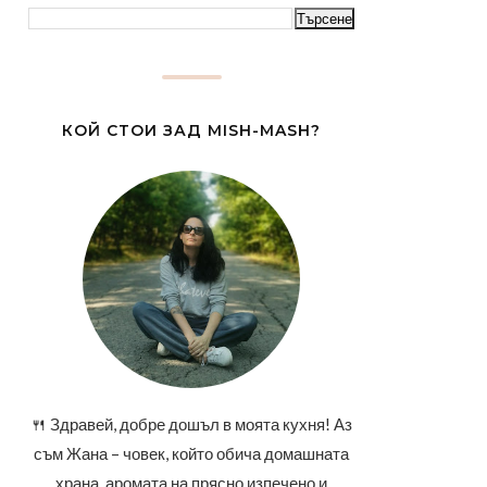
КОЙ СТОИ ЗАД MISH-MASH?
🍴 Здравей, добре дошъл в моята кухня! Аз
съм Жана – човек, който обича домашната
храна, аромата на прясно изпечено и