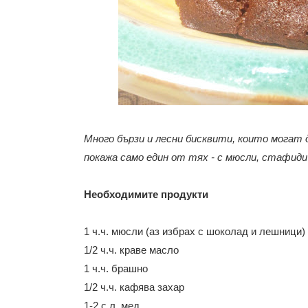
Много бързи и лесни бисквити, които могат 
покажа само един от тях - с мюсли, стафиди 
Необходимите продукти
1 ч.ч. мюсли (аз избрах с шоколад и лешници)
1/2 ч.ч. краве масло
1 ч.ч. брашно
1/2 ч.ч. кафява захар
1-2 с.л. мед