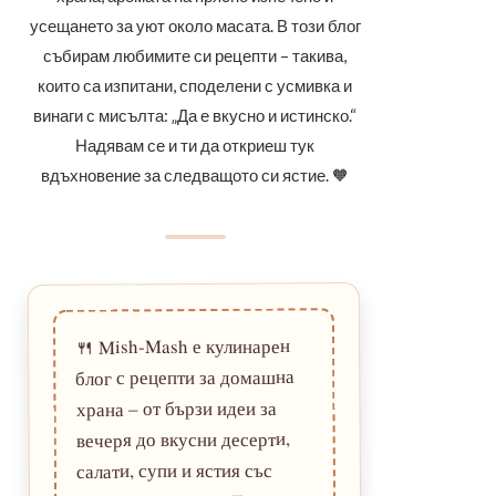
усещането за уют около масата. В този блог
събирам любимите си рецепти – такива,
които са изпитани, споделени с усмивка и
винаги с мисълта: „Да е вкусно и истинско.“
Надявам се и ти да откриеш тук
вдъхновение за следващото си ястие. 🧡
Mish-Mash е кулинарен
🍴
блог с рецепти за домашна
храна – от бързи идеи за
вечеря до вкусни десерти,
салати, супи и ястия със