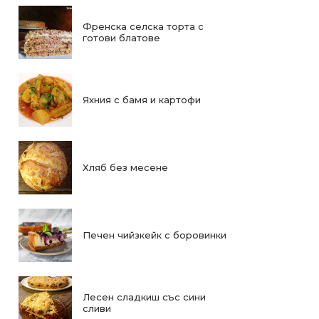
Френска селска торта с
готови блатове
Яхния с бамя и картофи
Хляб без месене
Печен чийзкейк с боровинки
Лесен сладкиш със сини
сливи