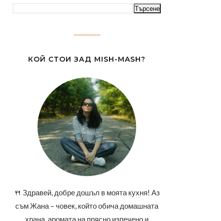
КОЙ СТОИ ЗАД MISH-MASH?
🍴 Здравей, добре дошъл в моята кухня! Аз
съм Жана – човек, който обича домашната
храна, аромата на прясно изпечено и