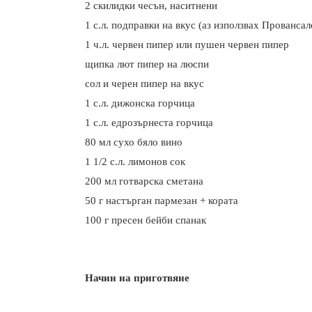
2 скилидки чесън, наситнени
1 с.л. подправки на вкус (аз използвах Прованса
1 ч.л. червен пипер или пушен червен пипер
щипка лют пипер на люспи
сол и черен пипер на вкус
1 с.л. дижонска горчица
1 с.л. едрозърнеста горчица
80 мл сухо бяло вино
1 1/2 с.л. лимонов сок
200 мл готварска сметана
50 г настърган пармезан + кората
100 г пресен бейби спанак
Начин на приготвяне