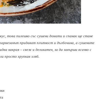
кус, това пилешко със сушени домати и спанак ще стане
 пармезанът придават плътност и дълбочина, а сушените
два накрая – свеж и деликатен, за да завърши всичко с
ли просто хрупкав хляб.
чки
та