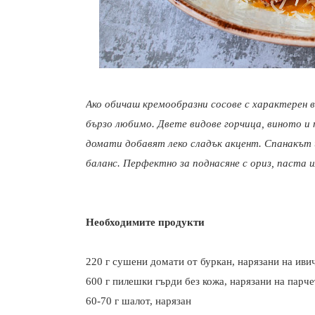
Ако обичаш кремообразни сосове с характерен в
бързо любимo. Двете видове горчица, виното и
домати добавят леко сладък акцент. Спанакът и
баланс. Перфектно за поднасяне с ориз, паста и
Необходимите продукти
220 г сушени домати от буркан, нарязани на иви
600 г пилешки гърди без кожа, нарязани на парче
60-70 г шалот, нарязан