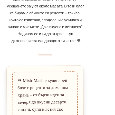
усещането за уют около масата. В този блог
събирам любимите си рецепти – такива,
които са изпитани, споделени с усмивка и
винаги с мисълта: „Да е вкусно и истинско.“
Надявам се и ти да откриеш тук
вдъхновение за следващото си ястие. 🧡
Mish-Mash е кулинарен
🍴
блог с рецепти за домашна
храна – от бързи идеи за
вечеря до вкусни десерти,
салати, супи и ястия със