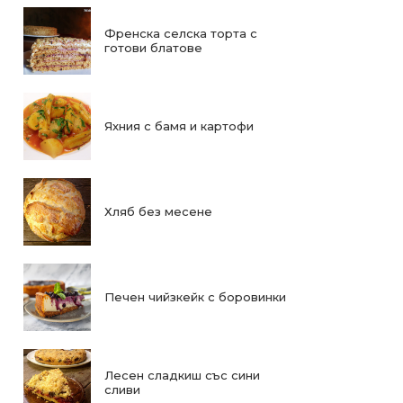
Френска селска торта с
готови блатове
Яхния с бамя и картофи
Хляб без месене
Печен чийзкейк с боровинки
Лесен сладкиш със сини
сливи