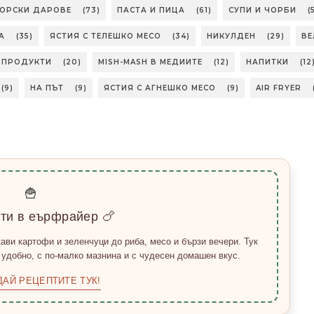
МОРСКИ ДАРОВЕ
(73)
ПАСТА И ПИЦА
(61)
СУПИ И ЧОРБИ
(
А
(35)
ЯСТИЯ С ТЕЛЕШКО МЕСО
(34)
НИКУЛДЕН
(29)
ВЕ
БПРОДУКТИ
(20)
MISH-MASH В МЕДИИТЕ
(12)
НАПИТКИ
(12
(9)
НА ПЪТ
(9)
ЯСТИЯ С АГНЕШКО МЕСО
(9)
AIR FRYER
🍟
пти в еърфрайер 🍗
ави картофи и зеленчуци до риба, месо и бързи вечери. Тук
 удобно, с по-малко мазнина и с чудесен домашен вкус.
ДАЙ РЕЦЕПТИТЕ ТУК!