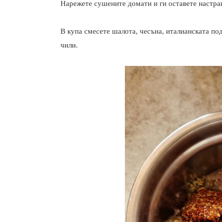
Нарежете сушените домати и ги оставете настра
В купа смесете шалота, чесъна, италианската по
чили.