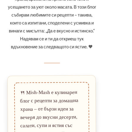
усещането за уют около масата. В този блог
събирам любимите си рецепти – такива,
които са изпитани, споделени с усмивка и
винаги с мисълта: „Да е вкусно и истинско.“
Надявам се и ти да откриеш тук
вдъхновение за следващото си ястие. 🧡
Mish-Mash е кулинарен
🍴
блог с рецепти за домашна
храна – от бързи идеи за
вечеря до вкусни десерти,
салати, супи и ястия със