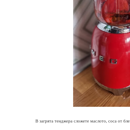
В загрята тенджера сложете маслото, соса от блен