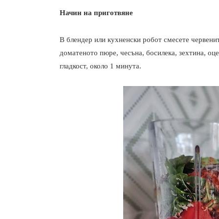
Начин на приготвяне
В блендер или кухненски робот смесете червенит
доматеното пюре, чесъна, босилека, зехтина, оц
гладкост, около 1 минута.