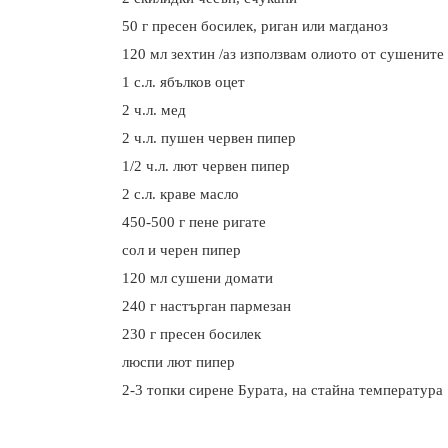
50 г пресен босилек, риган или магданоз
120 мл зехтин /аз използвам олиото от сушените
1 с.л. ябълков оцет
2 ч.л. мед
2 ч.л. пушен червен пипер
1/2 ч.л. лют червен пипер
2 с.л. краве масло
450-500 г пене ригате
сол и черен пипер
120 мл сушени домати
240 г
настърган пармезан
230 г пресен босилек
люспи лют пипер
2-3
топки сирене Бурата, на стайна температура