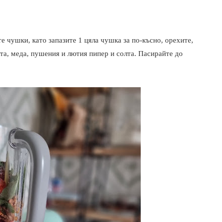
е чушки, като запазите 1 цяла чушка за по-късно, орехите,
ета, меда, пушения и лютия пипер и солта. Пасирайте до