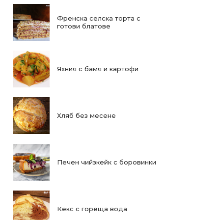
Френска селска торта с
готови блатове
Яхния с бамя и картофи
Хляб без месене
Печен чийзкейк с боровинки
Кекс с гореща вода