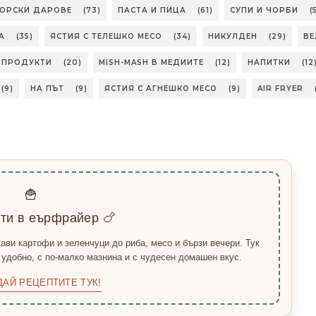
МОРСКИ ДАРОВЕ
(73)
ПАСТА И ПИЦА
(61)
СУПИ И ЧОРБИ
(
А
(35)
ЯСТИЯ С ТЕЛЕШКО МЕСО
(34)
НИКУЛДЕН
(29)
ВЕ
БПРОДУКТИ
(20)
MISH-MASH В МЕДИИТЕ
(12)
НАПИТКИ
(12
(9)
НА ПЪТ
(9)
ЯСТИЯ С АГНЕШКО МЕСО
(9)
AIR FRYER
🍟
пти в еърфрайер 🍗
ави картофи и зеленчуци до риба, месо и бързи вечери. Тук
 удобно, с по-малко мазнина и с чудесен домашен вкус.
ДАЙ РЕЦЕПТИТЕ ТУК!