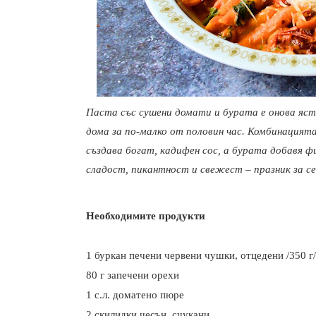
Паста със сушени домати и бурата е онова яст
дома за по-малко от половин час. Комбинацият
създава богат, кадифен сос, а бурата добавя ф
сладост, пикантност и свежест – празник за с
Необходимите продукти
1 буркан печени червени чушки, отцедени /350 г/
80 г запечени орехи
1 с.л. доматено пюре
2 скилидки чесън, счукани