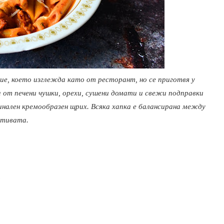
ие, което изглежда като от ресторант, но се приготвя у
а от печени чушки, орехи, сушени домати и свежи подправки
инален кремообразен щрих. Всяка хапка е балансирана между
етивата.