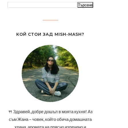
КОЙ СТОИ ЗАД MISH-MASH?
🍴 Здравей, добре дошъл в моята кухня! Аз
съм Жана – човек, който обича домашната
храна, аромата на прясно изпечено и