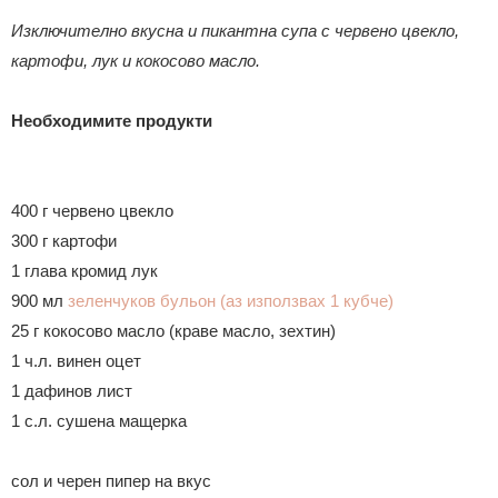
Изключително вкусна и пикантна супа с червено цвекло,
картофи, лук и кокосово масло.
Необходимите продукти
400 г червено цвекло
300 г картофи
1 глава кромид лук
900 мл
зеленчуков бульон (аз използвах 1 кубче)
25 г кокосово масло (краве масло, зехтин)
1 ч.л. винен оцет
1 дафинов лист
1 с.л. сушена мащерка
сол и черен пипер на вкус