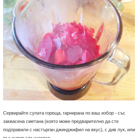
Сервирайте супата гореща, гарнирана по ваш избор - със
заквасена сметана (която може предварително да сте
подправили с
настърган джинджифил на вкус), с див лук, или
пък суров слънчоглед.