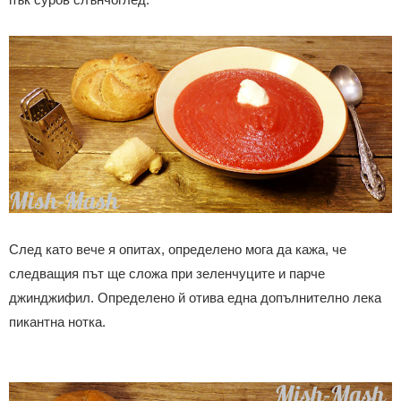
След като вече я опитах, определено мога да кажа, че
следващия път ще сложа при зеленчуците и парче
джинджифил. Определено й отива една допълнително лека
пикантна нотка.