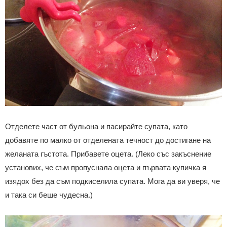
Отделете част от бульона и пасирайте супата, като
добавяте по малко от отделената течност до достигане на
желаната гъстота. Прибавете оцета. (Леко със закъснение
установих, че съм пропуснала оцета и първата купичка я
изядох без да съм подкиселила супата. Мога да ви уверя, че
и така си беше чудесна.)