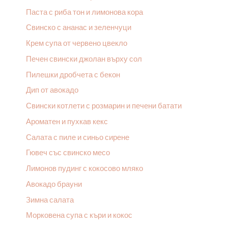
Паста с риба тон и лимонова кора
Свинско с ананас и зеленчуци
Крем супа от червено цвекло
Печен свински джолан върху сол
Пилешки дробчета с бекон
Дип от авокадо
Свински котлети с розмарин и печени батати
Ароматен и пухкав кекс
Салата с пиле и синьо сирене
Гювеч със свинско месо
Лимонов пудинг с кокосово мляко
Авокадо брауни
Зимна салата
Морковена супа с къри и кокос