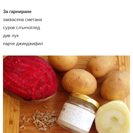
За гарниране
заквасена сметана
суров слънчоглед
див лук
парче джинджифил