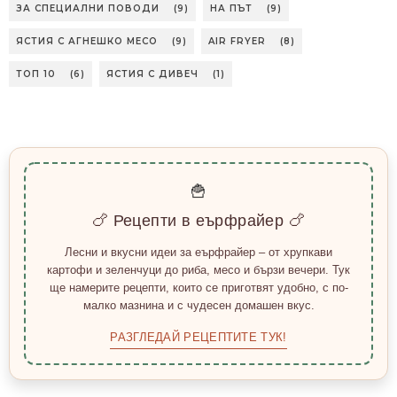
ЗА СПЕЦИАЛНИ ПОВОДИ
(9)
НА ПЪТ
(9)
ЯСТИЯ С АГНЕШКО МЕСО
(9)
AIR FRYER
(8)
ТОП 10
(6)
ЯСТИЯ С ДИВЕЧ
(1)
🍟
🍗 Рецепти в еърфрайер 🍗
Лесни и вкусни идеи за еърфрайер – от хрупкави
картофи и зеленчуци до риба, месо и бързи вечери. Тук
ще намерите рецепти, които се приготвят удобно, с по-
малко мазнина и с чудесен домашен вкус.
РАЗГЛЕДАЙ РЕЦЕПТИТЕ ТУК!