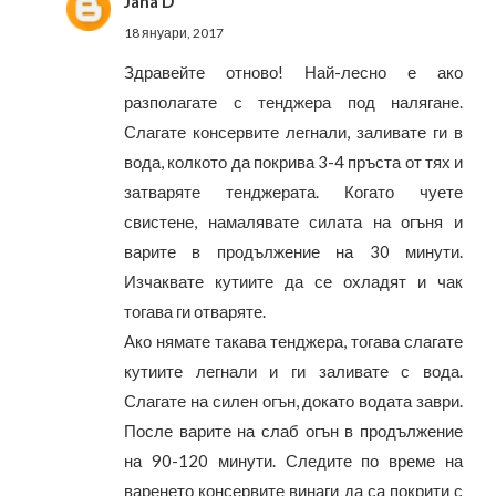
Jana D
18 януари, 2017
Здравейте отново! Най-лесно е ако
разполагате с тенджера под налягане.
Слагате консервите легнали, заливате ги в
вода, колкото да покрива 3-4 пръста от тях и
затваряте тенджерата. Когато чуете
свистене, намалявате силата на огъня и
варите в продължение на 30 минути.
Изчаквате кутиите да се охладят и чак
тогава ги отваряте.
Ако нямате такава тенджера, тогава слагате
кутиите легнали и ги заливате с вода.
Слагате на силен огън, докато водата заври.
После варите на слаб огън в продължение
на 90-120 минути. Следите по време на
варенето консервите винаги да са покрити с