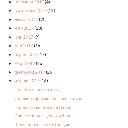
октомври 2017
(4)
►
септември 2017
(13)
►
август 2017
(9)
►
юли 2017
(10)
►
юни 2017
(9)
►
май 2017
(16)
►
април 2017
(17)
►
март 2017
(16)
►
февруари 2017
(26)
►
януари 2017
(16)
▼
Пилешко с лимон и мед
Сладки кифлички със свинска мас
Пилешки късчета а ла Нарру
Свинско филе с уиски и бира
Шоколадова торта с глазура