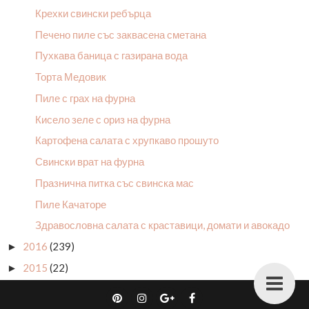
Крехки свински ребърца
Печено пиле със заквасена сметана
Пухкава баница с газирана вода
Торта Медовик
Пиле с грах на фурна
Кисело зеле с ориз на фурна
Картофена салата с хрупкаво прошуто
Свински врат на фурна
Празнична питка със свинска мас
Пиле Качаторе
Здравословна салата с краставици, домати и авокадо
2016
(239)
►
2015
(22)
►