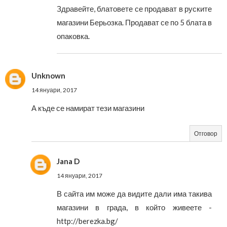
Здравейте, блатовете се продават в руските
магазини Берьозка. Продават се по 5 блата в
опаковка.
Unknown
14 януари, 2017
А къде се намират тези магазини
Отговор
Jana D
14 януари, 2017
В сайта им може да видите дали има такива
магазини в града, в който живеете -
http://berezka.bg/