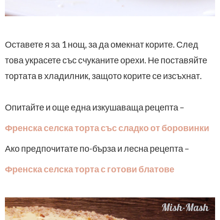
Оставете я за 1 нощ, за да омекнат корите. След
това украсете със счуканите орехи. Не поставяйте
тортата в хладилник, защото корите се изсъхнат.
Опитайте и още една изкушаваща рецепта –
Френска селска торта със сладко от боровинки
Ако предпочитате по-бърза и лесна рецепта –
Френска селска торта с готови блатове