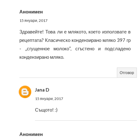
Анонимен
15 януари, 2017
Здравейте! Това ли е млякото, което използвате в
рецептата? Класическо кондензирано мляко 397 гр
- „сгущенное молоко“, сгъстено и подсладено
кондензирано мляко.
Отговор
Jana D
15 януари, 2017
Същото! :)
Анонимен