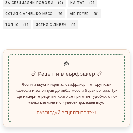
ЗА СПЕЦИАЛНИ ПОВОДИ
(9)
НА ПЪТ
(9)
ЯСТИЯ С АГНЕШКО МЕСО
(9)
AIR FRYER
(8)
ТОП 10
(6)
ЯСТИЯ С ДИВЕЧ
(1)
🍟
🍗 Рецепти в еърфрайер 🍗
Лесни и вкусни идеи за еърфрайер – от хрупкави
картофи и зеленчуци до риба, месо и бързи вечери. Тук
ще намерите рецепти, които се приготвят удобно, с по-
малко мазнина и с чудесен домашен вкус.
РАЗГЛЕДАЙ РЕЦЕПТИТЕ ТУК!