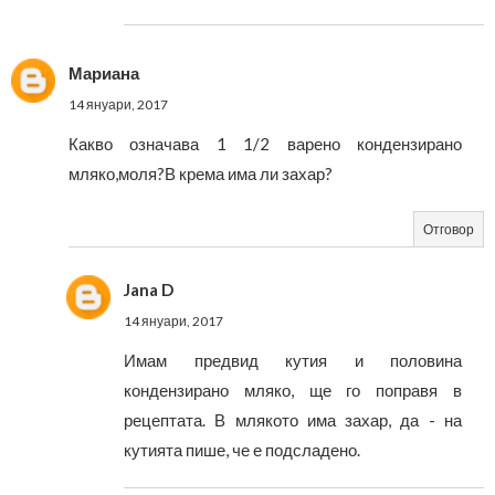
Мариана
14 януари, 2017
Какво означава 1 1/2 варено кондензирано
мляко,моля?В крема има ли захар?
Отговор
Jana D
14 януари, 2017
Имам предвид кутия и половина
кондензирано мляко, ще го поправя в
рецептата. В млякото има захар, да - на
кутията пише, че е подсладено.