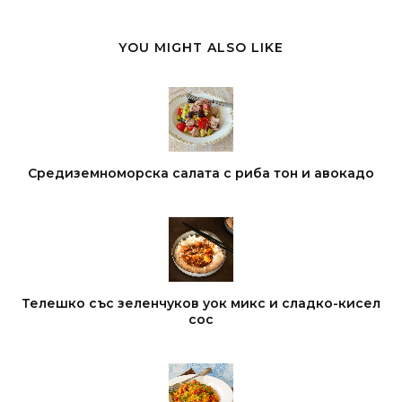
YOU MIGHT ALSO LIKE
Средиземноморска салата с риба тон и авокадо
Телешко със зеленчуков уок микс и сладко-кисел
сос