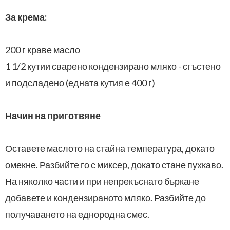
За крема:
200 г краве масло
1 1/2 кутии сварено кондензирано мляко - сгъстено
и подсладено (едната кутия е 400 г)
Начин на приготвяне
Оставете маслото на стайна температура, докато
омекне. Разбийте го с миксер, докато стане пухкаво.
На няколко части и при непрекъснато бъркане
добавете и кондензираното мляко. Разбийте до
получаването на еднородна смес.