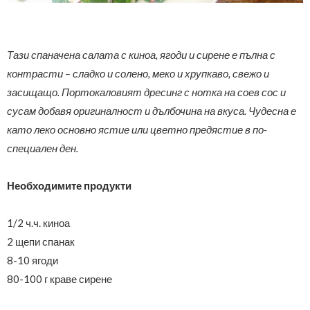
Тази спаначена салата с киноа, ягоди и сирене е пълна с
контрасти – сладко и солено, меко и хрупкаво, свежо и
засищащо. Портокаловият дресинг с нотка на соев сос и
сусам добавя оригиналност и дълбочина на вкуса. Чудесна е
като леко основно ястие или цветно предястие в по-
специален ден.
Необходимите продукти
1/2 ч.ч. киноа
2 щепи спанак
8-10 ягоди
80-100 г краве сирене