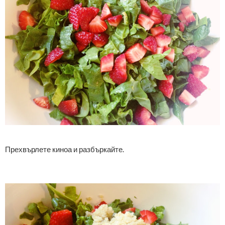
Прехвърлете киноа и разбъркайте.