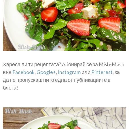
Хареса ли ти рецептата? Абонирай се за Mish-Mash
във
Facebook
,
Google+
,
Instagram
или
Pinterest
, за
да не пропускаш нито една от публикациите в
блога!