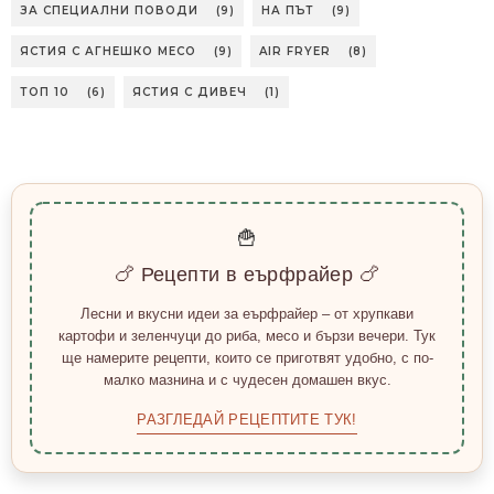
ЗА СПЕЦИАЛНИ ПОВОДИ
(9)
НА ПЪТ
(9)
ЯСТИЯ С АГНЕШКО МЕСО
(9)
AIR FRYER
(8)
ТОП 10
(6)
ЯСТИЯ С ДИВЕЧ
(1)
🍟
🍗 Рецепти в еърфрайер 🍗
Лесни и вкусни идеи за еърфрайер – от хрупкави
картофи и зеленчуци до риба, месо и бързи вечери. Тук
ще намерите рецепти, които се приготвят удобно, с по-
малко мазнина и с чудесен домашен вкус.
РАЗГЛЕДАЙ РЕЦЕПТИТЕ ТУК!