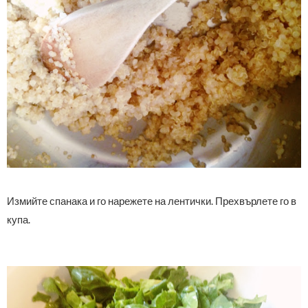
Измийте спанака и го нарежете на лентички. Прехвърлете го в
купа.