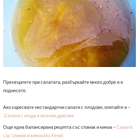
Прехвърлете при салатата, разбъркайте много добре и я
поднесете.
Ако харесвате нестандартни салати с плодове, опитайте и –
Салата с ягоди и млечен дресинг
Още една балансирана рецепта със спанак и киноа –
Салата
със спанак и киноа (по Хепи)