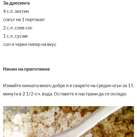
За дресинга
4 с.л. зехтин
сокът на 1 портокал
2 с.л. соев сос
1 с.л. сусам
сол и черен пипер на вкус
Начин на приготвяне
Измийте киноата много добре и я сварете на среден огън за 15
минути в 2 1/2 ч.ч. вода. Оставете я настрани да се охлади.