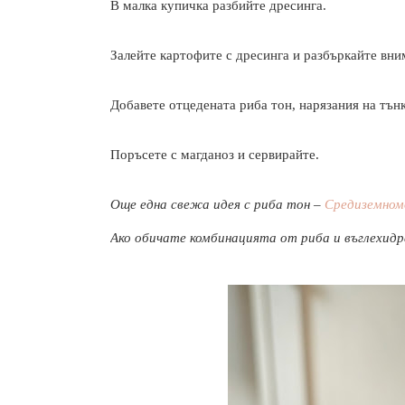
В малка купичка разбийте дресинга.
Залейте картофите с дресинга и разбъркайте вни
Добавете отцедената риба тон, нарязания на тънк
Поръсете с магданоз и сервирайте.
Още една свежа идея с риба тон –
Средиземном
Ако обичате комбинацията от риба и въглехид