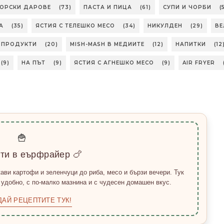
МОРСКИ ДАРОВЕ
(73)
ПАСТА И ПИЦА
(61)
СУПИ И ЧОРБИ
(
А
(35)
ЯСТИЯ С ТЕЛЕШКО МЕСО
(34)
НИКУЛДЕН
(29)
ВЕ
БПРОДУКТИ
(20)
MISH-MASH В МЕДИИТЕ
(12)
НАПИТКИ
(12
(9)
НА ПЪТ
(9)
ЯСТИЯ С АГНЕШКО МЕСО
(9)
AIR FRYER
🍟
пти в еърфрайер 🍗
ави картофи и зеленчуци до риба, месо и бързи вечери. Тук
 удобно, с по-малко мазнина и с чудесен домашен вкус.
ДАЙ РЕЦЕПТИТЕ ТУК!