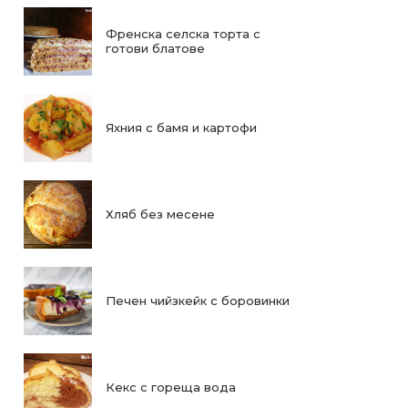
Френска селска торта с
готови блатове
Яхния с бамя и картофи
Хляб без месене
Печен чийзкейк с боровинки
Кекс с гореща вода