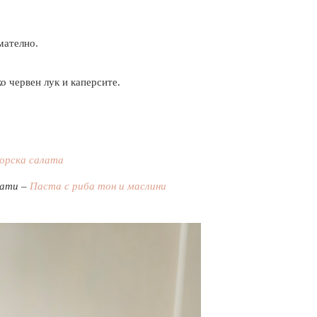
мателно.
о червен лук и каперсите.
орска салата
рати –
Паста с риба тон и маслини