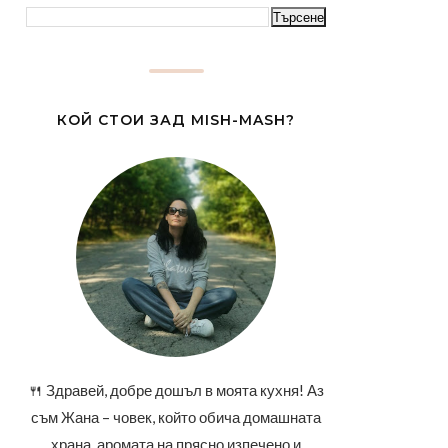
КОЙ СТОИ ЗАД MISH-MASH?
🍴 Здравей, добре дошъл в моята кухня! Аз
съм Жана – човек, който обича домашната
храна, аромата на прясно изпечено и