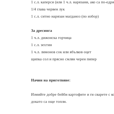
1 с.л. каперси (или 1 ч.л. нарязани, ако са по-едри
1/4 глава червен лук
1 с.л. ситно нарязан магданоз (по избор)
За дресинга
1 ч.л. дижонска горчица
1 с.л. зехтин
1 ч.л. лимонов сок или ябълков оцет
щипка сол и прясно смлян черен пипер
Начин на п
риготвяне:
Измийте добре бейби картофите и ги сварете с ко
докато са още топли.