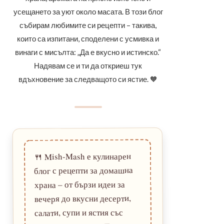
усещането за уют около масата. В този блог
събирам любимите си рецепти – такива,
които са изпитани, споделени с усмивка и
винаги с мисълта: „Да е вкусно и истинско.“
Надявам се и ти да откриеш тук
вдъхновение за следващото си ястие. 🧡
Mish-Mash е кулинарен
🍴
блог с рецепти за домашна
храна – от бързи идеи за
вечеря до вкусни десерти,
салати, супи и ястия със