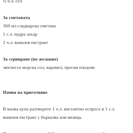
¼ ч.л. сол
За сметаната
360 мл сладкарска сметана
1 с.л. пудра захар
2 ч.л. ванилов екстракт
За сервиране (по желание)
люспеста морска сол, карамел, пресни плодове
Начин на приготвяне
В малка купа разтворете 1 ч.л. инстантно еспресо в 1 с.л.
ванилов екстракт с бъркалка или вилица.