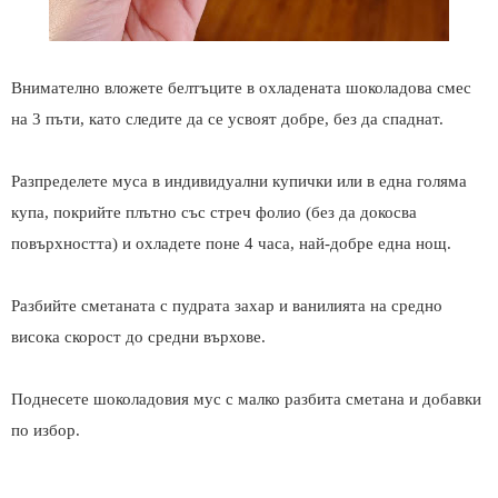
Внимателно вложете белтъците в охладената шоколадова смес
на 3 пъти, като следите да се усвоят добре, без да спаднат.
Разпределете муса в индивидуални купички или в една голяма
купа, покрийте плътно със стреч фолио (без да докосва
повърхността) и охладете поне 4 часа, най-добре една нощ.
Разбийте сметаната с пудрата захар и ванилията на средно
висока скорост до средни върхове.
Поднесете шоколадовия мус с малко разбита сметана и добавки
по избор.