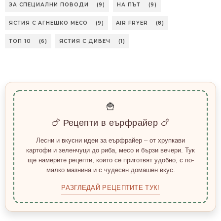
ЗА СПЕЦИАЛНИ ПОВОДИ
(9)
НА ПЪТ
(9)
ЯСТИЯ С АГНЕШКО МЕСО
(9)
AIR FRYER
(8)
ТОП 10
(6)
ЯСТИЯ С ДИВЕЧ
(1)
🍟
🍗 Рецепти в еърфрайер 🍗
Лесни и вкусни идеи за еърфрайер – от хрупкави
картофи и зеленчуци до риба, месо и бързи вечери. Тук
ще намерите рецепти, които се приготвят удобно, с по-
малко мазнина и с чудесен домашен вкус.
РАЗГЛЕДАЙ РЕЦЕПТИТЕ ТУК!