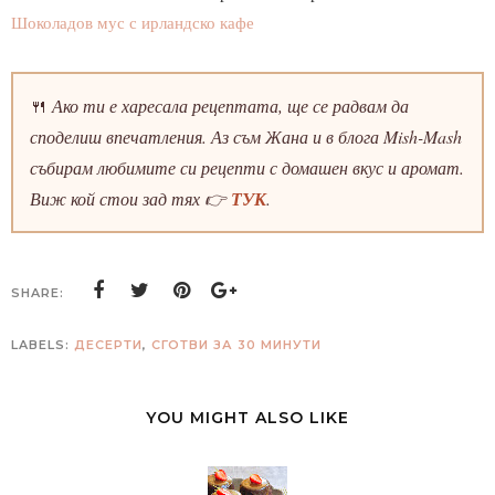
Шоколадов мус с ирландско кафе
🍴
Ако ти е харесала рецептата, ще се радвам да
споделиш впечатления. Аз съм Жана и в блога Mish-Mash
събирам любимите си рецепти с домашен вкус и аромат.
Виж кой стои зад тях 👉
ТУК
.
SHARE:
LABELS:
ДЕСЕРТИ
,
СГОТВИ ЗА 30 МИНУТИ
YOU MIGHT ALSO LIKE