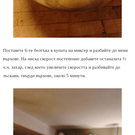
Поставете 6-те белтъка в купата на миксер и разбийте до меки
върхове. На ниска скорост постепенно добавете останалата ⅓
ч.ч. захар, след което увеличете скоростта и разбивайте до
лъскави, твърди върхове, около 5 минути.