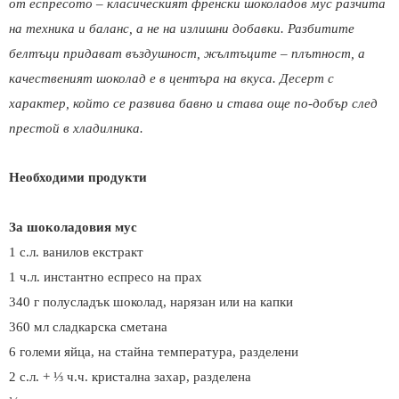
от еспресото – класическият френски шоколадов мус разчита
на техника и баланс, а не на излишни добавки. Разбитите
белтъци придават въздушност, жълтъците – плътност, а
качественият шоколад е в центъра на вкуса. Десерт с
характер, който се развива бавно и става още по-добър след
престой в хладилника.
Необходими продукти
За шоколадовия мус
1 с.л. ванилов екстракт
1 ч.л. инстантно еспресо на прах
340 г полусладък шоколад, нарязан или на капки
360 мл сладкарска сметана
6 големи яйца, на стайна температура, разделени
2 с.л. + ⅓ ч.ч. кристална захар, разделена