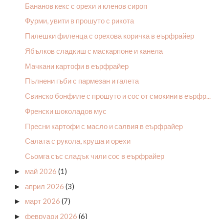
Бананов кекс с орехи и кленов сироп
Фурми, увити в прошуто с рикота
Пилешки филенца с орехова коричка в еърфрайер
Ябълков сладкиш с маскарпоне и канела
Мачкани картофи в еърфрайер
Пълнени гъби с пармезан и галета
Свинско бонфиле с прошуто и сос от смокини в еърфр...
Френски шоколадов мус
Пресни картофи с масло и салвия в еърфрайер
Салата с рукола, круша и орехи
Сьомга със сладък чили сос в еърфрайер
май 2026
(1)
►
април 2026
(3)
►
март 2026
(7)
►
февруари 2026
(6)
►