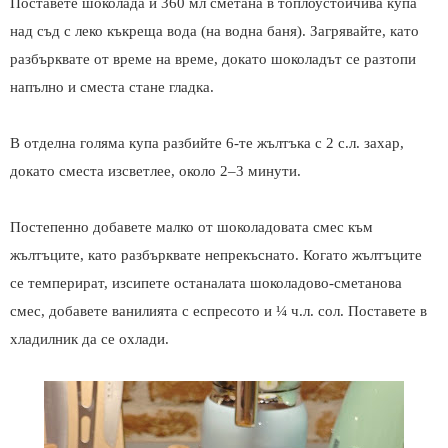
Поставете шоколада и 360 мл сметана в топлоустойчива купа
над съд с леко къкреща вода (на водна баня). Загрявайте, като
разбърквате от време на време, докато шоколадът се разтопи
напълно и сместа стане гладка.
В отделна голяма купа разбийте 6-те жълтъка с 2 с.л. захар,
докато сместа изсветлее, около 2–3 минути.
Постепенно добавете малко от шоколадовата смес към
жълтъците, като разбърквате непрекъснато. Когато жълтъците
се темперират, изсипете останалата шоколадово-сметанова
смес, добавете ванилията с еспресото и ¼ ч.л. сол. Поставете в
хладилник да се охлади.